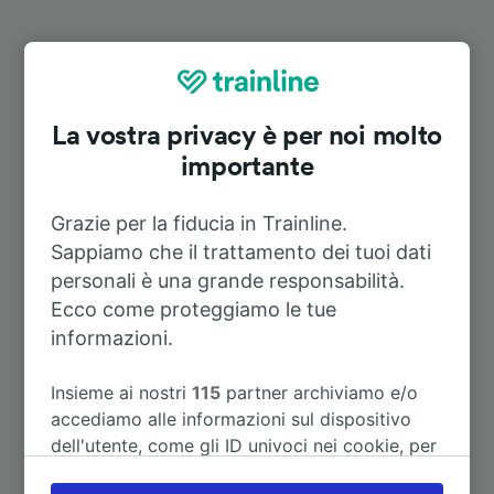
Itinerari più popolari da Fredersdorf
(b Berlin)
La vostra privacy è per noi molto
Durata
importante
Grazie per la fiducia in Trainline.
A Buchholz (Nordheide)
3h 36m
Sappiamo che il trattamento dei tuoi dati
personali è una grande responsabilità.
A Erfurt Hbf
2h 41m
Ecco come proteggiamo le tue
informazioni.
A Fritzlar
3h 54m
Insieme ai nostri
115
partner archiviamo e/o
accediamo alle informazioni sul dispositivo
A Unkel
5h 53m
dell'utente, come gli ID univoci nei cookie, per
il trattamento dei dati personali. È possibile
A Wolfsburg Hbf
1h 4m