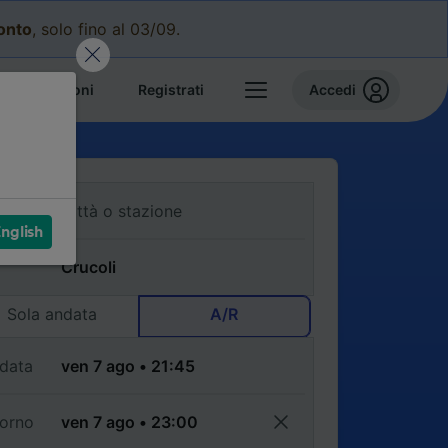
conto
, solo fino al 03/09.
e prenotazioni
Registrati
Accedi
nglish
Sola andata
A/R
data
torno