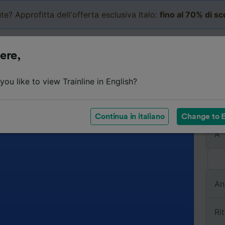
te? Approfitta dell'offerta esclusiva Italo:
fino al 70% di s
Business
Carrello
Le mi
ere,
ou like to view Trainline in English?
Da
Continua in italiano
Change to E
A
An
Ri