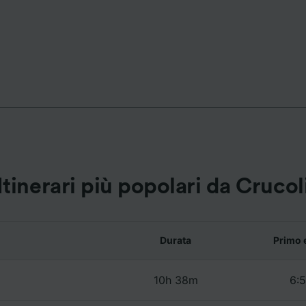
ei partner (fornitori)
Itinerari più popolari da Crucol
Durata
Primo 
10h 38m
6:5