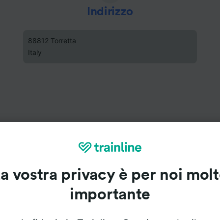
Indirizzo
88812 Torretta
Italy
a vostra privacy è per noi mol
importante
ne di Crucoli