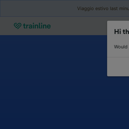
Viaggio estivo last minu
Hi th
Would y