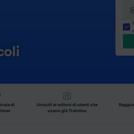
coli
inaia di
Unisciti ai milioni di utenti che
Raggiun
llman
usano già Trainline