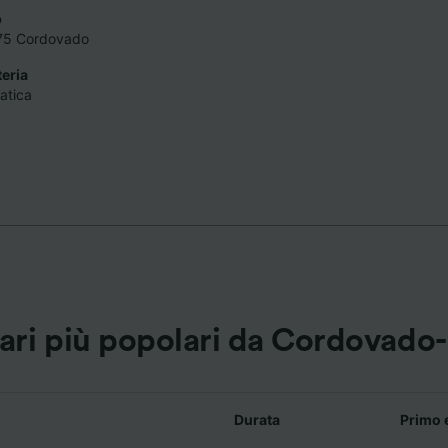
o
ei partner (fornitori)
075 Cordovado
teria
matica
rari più popolari da Cordovado
Durata
Primo 