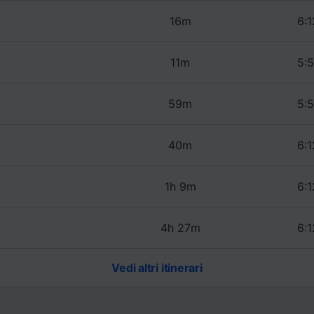
16m
6:1
11m
5:5
59m
5:5
40m
6:1
1h 9m
6:1
4h 27m
6:1
Vedi altri itinerari