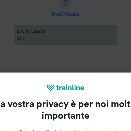
Indirizzo
33079 Casette
Italy
a vostra privacy è per noi mol
importante
Stazione di Cordovado-Sesto