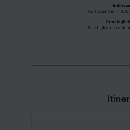
Indirizz
Elenco d
Viale Stazione, 1, 33
Orari bigliet
Solo biglietteria auto
Itine