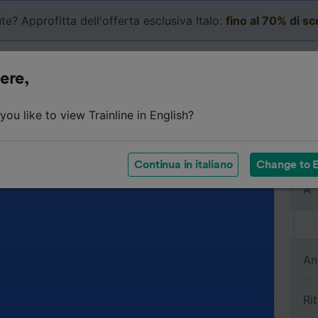
te? Approfitta dell'offerta esclusiva Italo:
fino al 70% di s
Business
Carrello
Le mi
ere,
ou like to view Trainline in English?
Da
Continua in italiano
Change to E
A
An
Ri