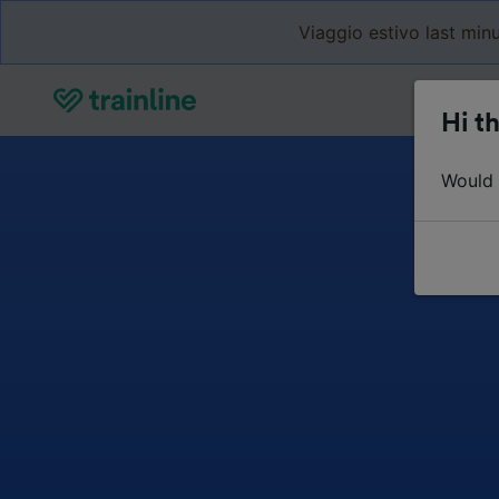
Viaggio estivo last minu
Hi th
Would y