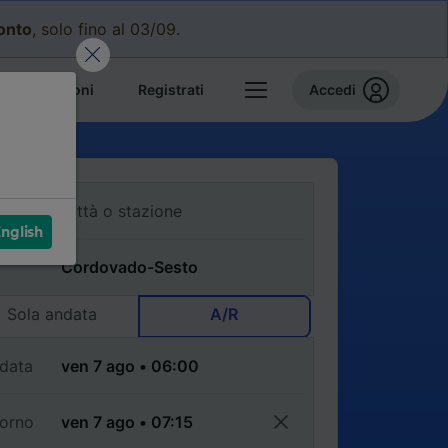
conto
, solo fino al 03/09.
e prenotazioni
Registrati
Accedi
nglish
Sola andata
A/R
data
torno