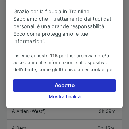
risale al 1700.
Grazie per la fiducia in Trainline.
Sappiamo che il trattamento dei tuoi dati
personali è una grande responsabilità.
Ecco come proteggiamo le tue
informazioni.
Insieme ai nostri
115
partner archiviamo e/o
Itinerari più popolari da Cologne
accediamo alle informazioni sul dispositivo
dell'utente, come gli ID univoci nei cookie, per
il trattamento dei dati personali. È possibile
Durata
accettare o gestire le proprie scelte facendo
Accetto
clic di seguito, tra cui il proprio diritto di
A Innsbruck Hbf
5h 33m
Mostra finalità
opporsi sulla base di un interesse legittimo o
comunque in qualsiasi momento nella pagina
dell'informativa sulla privacy. Queste scelte
A Ahlen (Westf)
12h 39m
verranno segnalate ai nostri partner e non
influenzeranno i dati sulla navigazione. I tuoi
A Bern
5h 45m