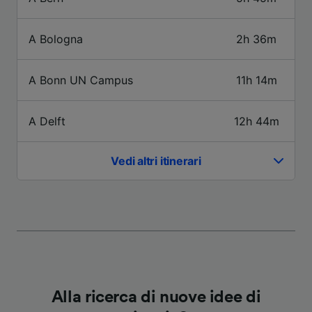
dati non verranno usati a scopi di
tracciamento se non ci hai fornito il consenso
A Bologna
2h 36m
per farlo.
Noi e i nostri partner trattiamo i dati per
A Bonn UN Campus
11h 14m
fornire:
Utilizzare dati di geolocalizzazione precisi.
Scansione attiva delle caratteristiche del
A Delft
12h 44m
dispositivo ai fini dell’identificazione.
Archiviare informazioni su dispositivo e/o
accedervi. Pubblicità e contenuti
Vedi altri itinerari
personalizzati, misurazione delle prestazioni
dei contenuti e degli annunci, ricerche sul
pubblico, sviluppo di servizi.
Elenco dei partner (fornitori)
Alla ricerca di nuove idee di