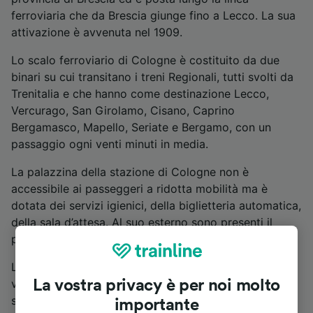
ferroviaria che da Brescia giunge fino a Lecco. La sua
attivazione è avvenuta nel 1909.
Lo scalo ferroviario di Cologne è costituito da due
binari su cui transitano i treni Regionali, tutti svolti da
Trenitalia e che hanno come destinazione Lecco,
Vercurago, San Girolamo, Cisano, Caprino
Bergamasco, Mapello, Seriate e Bergamo, con un
passaggio ogni venti minuti in media.
La palazzina della stazione di Cologne non è
accessibile ai passeggeri a ridotta mobilità ma è
dotata dei servizi igienici, della biglietteria automatica,
della sala d’attesa. Al suo esterno sono presenti il
parcheggio per le auto e la fermata degli autobus.
La sosta alla stazione di Cologne permette di poter
vedere il Monumento sul Monte Orfano, il centro
La vostra privacy è per noi molto
storico con la Chiesa Santi Gervasio e Protasio, che
importante