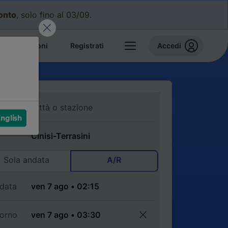
conto
, solo fino al 03/09.
e prenotazioni
Registrati
Accedi
nglish
Sola andata
A/R
data
torno