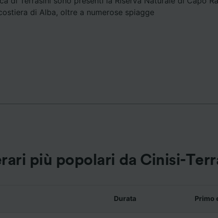
stica di Terrasini sono presenti la Riserva Naturale di Capo 
 costiera di Alba, oltre a numerose spiagge
ei partner (fornitori)
erari più popolari da Cinisi-Terr
Durata
Primo 