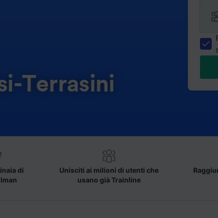
si-Terrasini
inaia di
Unisciti ai milioni di utenti che
Raggiun
llman
usano già Trainline