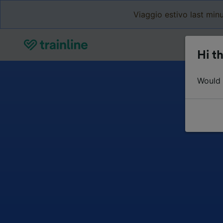
Viaggio estivo last minu
Hi th
Would y