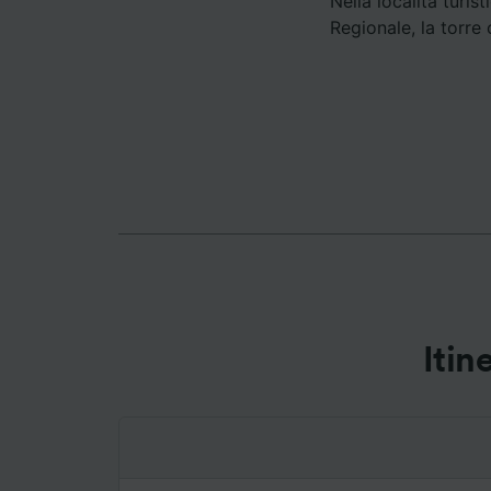
Nella località turi
Regionale, la torre
Elenco d
Itin