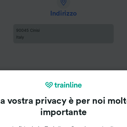
Indirizzo
90045 Cinisi
Italy
a vostra privacy è per noi mol
importante
Stazione di Cinisi - Terrasini