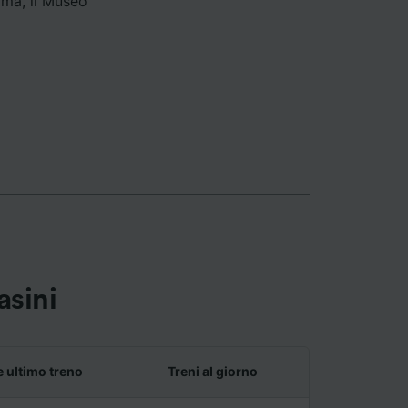
Rama, il Museo
asini
e ultimo treno
Treni al giorno