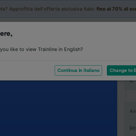
te? Approfitta dell'offerta esclusiva Italo:
fino al 70% di s
Business
Carrello
Le mi
ere,
ou like to view Trainline in English?
Da
Continua in italiano
Change to E
A
An
Ri