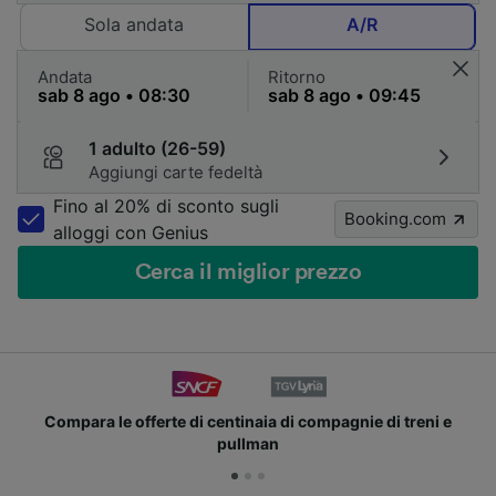
Sola andata
A/R
Andata
Ritorno
1 adulto (26-59)
Aggiungi carte fedeltà
Fino al 20% di sconto sugli
Booking.com
alloggi con Genius
Cerca il miglior prezzo
le offerte di centinaia di compagnie di treni e
Unisci
pullman