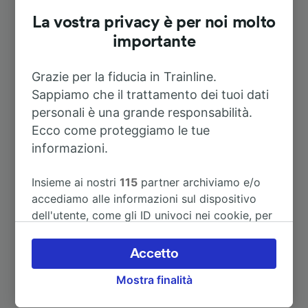
La vostra privacy è per noi molto
A Aeroporto Parigi Charles de
6h 27m
Gaulle
importante
A Paris Bercy Bourgogne-Pays
Grazie per la fiducia in Trainline.
2h 37m
d’Auvergne
Sappiamo che il trattamento dei tuoi dati
personali è una grande responsabilità.
A Cravant-Bazarnes
18m
Ecco come proteggiamo le tue
informazioni.
Vedi altri itinerari
Insieme ai nostri
115
partner archiviamo e/o
accediamo alle informazioni sul dispositivo
dell'utente, come gli ID univoci nei cookie, per
il trattamento dei dati personali. È possibile
accettare o gestire le proprie scelte facendo
Accetto
clic di seguito, tra cui il proprio diritto di
Mostra finalità
opporsi sulla base di un interesse legittimo o
comunque in qualsiasi momento nella pagina
Alla ricerca di nuove idee di