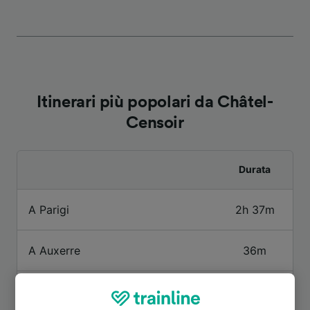
Itinerari più popolari da Châtel-
Censoir
Durata
A Parigi
2h 37m
A Auxerre
36m
A Clamecy
15m