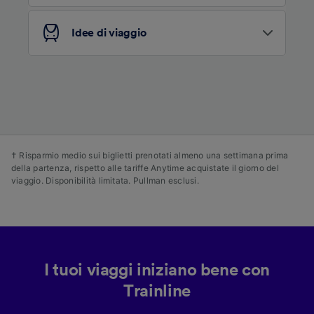
dei contenuti e degli annunci, ricerche sul
pubblico, sviluppo di servizi.
Idee di viaggio
Elenco dei partner (fornitori)
† Risparmio medio sui biglietti prenotati almeno una settimana prima
della partenza, rispetto alle tariffe Anytime acquistate il giorno del
viaggio. Disponibilità limitata. Pullman esclusi.
I tuoi viaggi iniziano bene con
Trainline