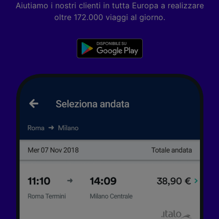
Aiutiamo i nostri clienti in tutta Europa a realizzare
oltre 172.000 viaggi al giorno.