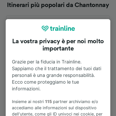
Itinerari più popolari da Chantonnay
Durata
A Nantes
1h 21m
La vostra privacy è per noi molto
importante
A La Roche-sur-Yon
26m
Grazie per la fiducia in Trainline.
A Parigi
4h 37m
Sappiamo che il trattamento dei tuoi dati
personali è una grande responsabilità.
Ecco come proteggiamo le tue
A Les Sables-d’Olonne
57m
informazioni.
A Fontenay-le-Comte
2h 47m
Insieme ai nostri
115
partner archiviamo e/o
accediamo alle informazioni sul dispositivo
dell'utente, come gli ID univoci nei cookie, per
A La Mothe-Achard
43m