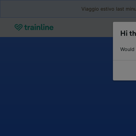
Viaggio estivo last minu
Hi th
Would y