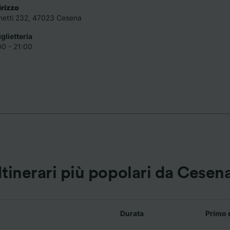
irizzo
netti 232, 47023 Cesena
iglietteria
00 - 21:00
Itinerari più popolari da Cesen
Durata
Primo 