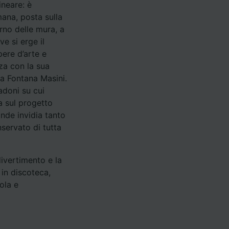
ineare: è
ana, posta sulla
rno delle mura, a
ve si erge il
pere d’arte e
zza con la sua
la Fontana Masini.
radoni su cui
a sul progetto
ande invidia tanto
servato di tutta
divertimento e la
 in discoteca,
ola e