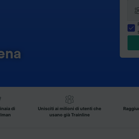
ena
inaia di
Unisciti ai milioni di utenti che
Raggiun
llman
usano già Trainline