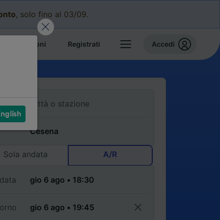
conto
, solo fino al 03/09.
e prenotazioni
Registrati
Accedi
nglish
Sola andata
A/R
data
torno