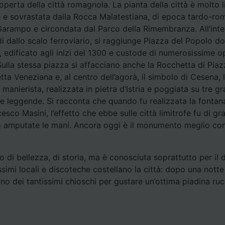
operta della città romagnola. La pianta della città è molto l
 e sovrastata dalla Rocca Malatestiana, di epoca tardo-rom
ei partner (fornitori)
Garampo e circondata dal Parco della Rimembranza. All’inte
di dallo scalo ferroviario, si raggiunge Piazza del Popolo do
 edificato agli inizi del 1300 e custode di numerosissime o
 Sulla stessa piazza si affacciano anche la Rocchetta di Pia
ta Veneziana e, al centro dell’agorà, il simbolo di Cesena, 
 manierista, realizzata in pietra d’Istria e poggiata su tre g
e leggende. Si racconta che quando fu realizzata la fontan
cesco Masini, l’effetto che ebbe sulle città limitrofe fu di gr
o amputate le mani. Ancora oggi è il monumento meglio con
di bellezza, di storia, ma è conosciuta soprattutto per il 
simi locali e discoteche costellano la città: dopo una notte
uno dei tantissimi chioschi per gustare un’ottima piadina ruc