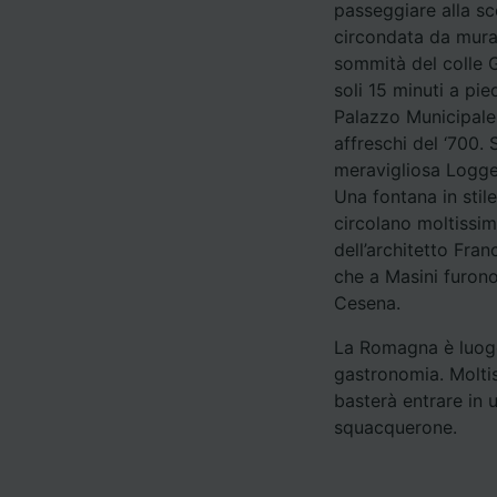
passeggiare alla sc
circondata da mura
Elenco d
sommità del colle 
soli 15 minuti a pie
Palazzo Municipale,
affreschi del ‘700.
meravigliosa Logget
Una fontana in stile
circolano moltissim
dell’architetto Fran
che a Masini furon
Cesena.
La Romagna è luogo 
gastronomia. Moltis
basterà entrare in 
squacquerone.