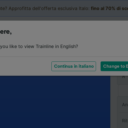
te? Approfitta dell'offerta esclusiva Italo:
fino al 70% di s
Business
Carrello
Le mi
ere,
ou like to view Trainline in English?
Da
Continua in italiano
Change to E
A
An
Ri