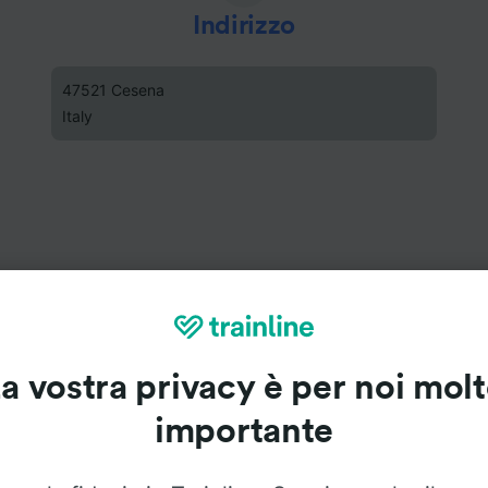
Indirizzo
47521 Cesena
Italy
a vostra privacy è per noi mol
importante
Stazione di Cesena