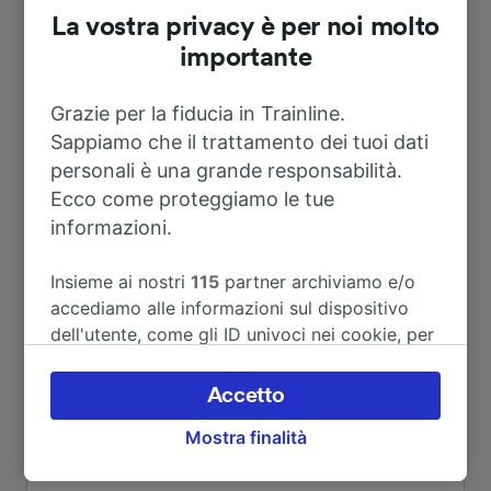
La vostra privacy è per noi molto
importante
Grazie per la fiducia in Trainline.
Itinerari più popolari da Celorico da
Sappiamo che il trattamento dei tuoi dati
Beira
personali è una grande responsabilità.
Ecco come proteggiamo le tue
informazioni.
Durata
Insieme ai nostri
115
partner archiviamo e/o
A Parigi
9h 21m
accediamo alle informazioni sul dispositivo
dell'utente, come gli ID univoci nei cookie, per
il trattamento dei dati personali. È possibile
A Irún
3h 33m
accettare o gestire le proprie scelte facendo
Accetto
clic di seguito, tra cui il proprio diritto di
A Perpignan
6h 32m
Mostra finalità
opporsi sulla base di un interesse legittimo o
comunque in qualsiasi momento nella pagina