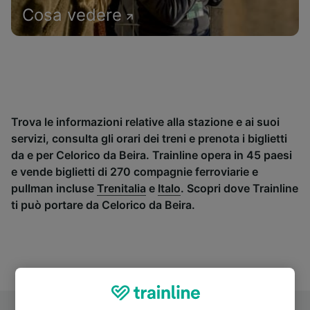
Cosa vedere
Trova le informazioni relative alla stazione e ai suoi
servizi, consulta gli orari dei treni e prenota i biglietti
da e per Celorico da Beira. Trainline opera in 45 paesi
e vende biglietti di 270 compagnie ferroviarie e
pullman incluse
Trenitalia
e
Italo
. Scopri dove Trainline
ti può portare da Celorico da Beira.