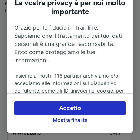
La vostra privacy è per noi molto
conoscere il Lago di Scanno e l’Eremo di San
Domenico.
importante
Grazie per la fiducia in Trainline.
Sappiamo che il trattamento dei tuoi dati
personali è una grande responsabilità.
Ecco come proteggiamo le tue
informazioni.
Insieme ai nostri
115
partner archiviamo e/o
accediamo alle informazioni sul dispositivo
Itinerari più popolari da Carrito-
dell'utente, come gli ID univoci nei cookie, per
Ortona
il trattamento dei dati personali. È possibile
accettare o gestire le proprie scelte facendo
Accetto
clic di seguito, tra cui il proprio diritto di
Durata
Mostra finalità
opporsi sulla base di un interesse legittimo o
comunque in qualsiasi momento nella pagina
A Avezzano
34m
dell'informativa sulla privacy. Queste scelte