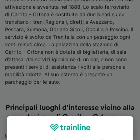
attivazione è avvenuta nel 1888. Lo scalo ferroviario
di Carrito - Ortona è costituito da due binari su cui
transitano i treni Regionali, diretti a Avezzano,
Pescara, Sulmona, Goriano Sicoli, Cocullo e Pescina. Il
servizio è svolto da Trenitalia con un passaggio ogni
venti minuti circa. La palazzina della stazione di
Carrito - Ortona non è dotata di biglietteria, di sala
d’attesa, dei servizi igienici nè di un bar, e non sono
presenti i servizi di assistenza rivolti alle persone a
mobilità ridotta. Al suo esterno è presente un
parcheggio per le auto.
Principali luoghi d'interesse vicino alla
stazione di Carrito - Ortona
La sosta a Carrito - Ortona offre la possibilità di poter