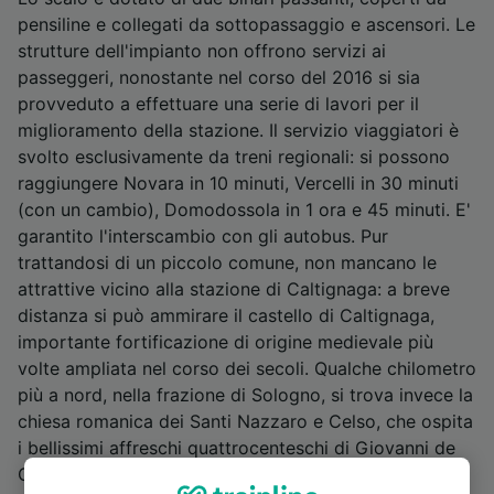
pensiline e collegati da sottopassaggio e ascensori. Le
strutture dell'impianto non offrono servizi ai
passeggeri, nonostante nel corso del 2016 si sia
provveduto a effettuare una serie di lavori per il
miglioramento della stazione. Il servizio viaggiatori è
svolto esclusivamente da treni regionali: si possono
raggiungere Novara in 10 minuti, Vercelli in 30 minuti
(con un cambio), Domodossola in 1 ora e 45 minuti. E'
garantito l'interscambio con gli autobus. Pur
trattandosi di un piccolo comune, non mancano le
attrattive vicino alla stazione di Caltignaga: a breve
distanza si può ammirare il castello di Caltignaga,
importante fortificazione di origine medievale più
volte ampliata nel corso dei secoli. Qualche chilometro
più a nord, nella frazione di Sologno, si trova invece la
chiesa romanica dei Santi Nazzaro e Celso, che ospita
i bellissimi affreschi quattrocenteschi di Giovanni de
Campo, a quel tempo uno dei più influenti artisti della