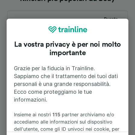
Durata
A Chaumont
8h 27m
La vostra privacy è per noi molto
importante
A Lione
3h 55m
Grazie per la fiducia in Trainline.
A Nizza
24m
Sappiamo che il trattamento dei tuoi dati
personali è una grande responsabilità.
A Parigi
5h 5m
Ecco come proteggiamo le tue
informazioni.
A Reims
7h 41m
Insieme ai nostri
115
partner archiviamo e/o
accediamo alle informazioni sul dispositivo
A Reims Ville
7h 41m
dell'utente, come gli ID univoci nei cookie, per