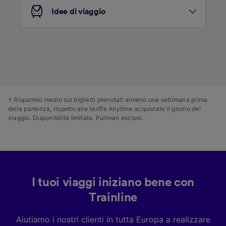
dei contenuti e degli annunci, ricerche sul
pubblico, sviluppo di servizi.
Idee di viaggio
Elenco dei partner (fornitori)
† Risparmio medio sui biglietti prenotati almeno una settimana prima
della partenza, rispetto alle tariffe Anytime acquistate il giorno del
viaggio. Disponibilità limitata. Pullman esclusi.
I tuoi viaggi iniziano bene con
Trainline
Aiutiamo i nostri clienti in tutta Europa a realizzare