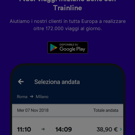
accedervi. Pubblicità e contenuti
personalizzati, misurazione delle prestazioni
Trainline
dei contenuti e degli annunci, ricerche sul
pubblico, sviluppo di servizi.
Aiutiamo i nostri clienti in tutta Europa a realizzare
oltre 172.000 viaggi al giorno.
Elenco dei partner (fornitori)