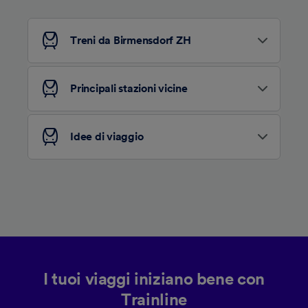
tracciamento se non ci hai fornito il consenso
per farlo.
Treni da Birmensdorf ZH
Noi e i nostri partner trattiamo i dati per
fornire:
Utilizzare dati di geolocalizzazione precisi.
Principali stazioni vicine
Scansione attiva delle caratteristiche del
dispositivo ai fini dell’identificazione.
Archiviare informazioni su dispositivo e/o
Idee di viaggio
accedervi. Pubblicità e contenuti
personalizzati, misurazione delle prestazioni
dei contenuti e degli annunci, ricerche sul
pubblico, sviluppo di servizi.
Elenco dei partner (fornitori)
I tuoi viaggi iniziano bene con
Trainline