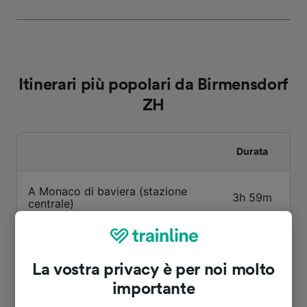
Itinerari più popolari da Birmensdorf
ZH
Durata
A Monaco di baviera (stazione
3h 59m
centrale)
A Stoccarda Centrale
3h 27m
La vostra privacy è per noi molto
A Zurigo centrale
5m
importante