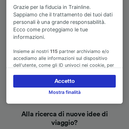
Grazie per la fiducia in Trainline.
A Albbruck
29m
Sappiamo che il trattamento dei tuoi dati
personali è una grande responsabilità.
A Amsterdam-Centraal
8h 24m
Ecco come proteggiamo le tue
informazioni.
A Dresden Hbf
9h 3m
Insieme ai nostri
115
partner archiviamo e/o
Vedi altri itinerari
accediamo alle informazioni sul dispositivo
dell'utente, come gli ID univoci nei cookie, per
il trattamento dei dati personali. È possibile
accettare o gestire le proprie scelte facendo
Accetto
clic di seguito, tra cui il proprio diritto di
Mostra finalità
opporsi sulla base di un interesse legittimo o
comunque in qualsiasi momento nella pagina
dell'informativa sulla privacy. Queste scelte
verranno segnalate ai nostri partner e non
Alla ricerca di nuove idee di
influenzeranno i dati sulla navigazione. I tuoi
viaggio?
dati non verranno usati a scopi di