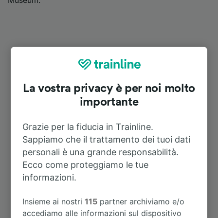
Museum.
La vostra privacy è per noi molto
Itinerari più popolari da Bern
importante
Grazie per la fiducia in Trainline.
Durata
Sappiamo che il trattamento dei tuoi dati
personali è una grande responsabilità.
A Interlaken Ost
29m
Ecco come proteggiamo le tue
informazioni.
A Zurigo centrale
56m
Insieme ai nostri
115
partner archiviamo e/o
accediamo alle informazioni sul dispositivo
A Parigi
4h 31m