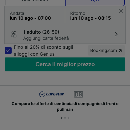
Andata
Ritorno
1 adulto (26-59)
Aggiungi carte fedeltà
Fino al 20% di sconto sugli
Booking.com
alloggi con Genius
Cerca il miglior prezzo
naia di compagnie di treni e
Unisciti ai milioni di ute
lman