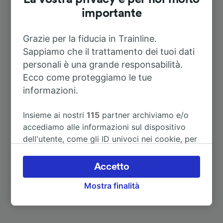
Wartenberg
importante
Durata
Grazie per la fiducia in Trainline.
Sappiamo che il trattamento dei tuoi dati
A Michendorf
33m
personali è una grande responsabilità.
Ecco come proteggiamo le tue
informazioni.
A Plauen
3h 8m
Insieme ai nostri
115
partner archiviamo e/o
A Bad Wilsnack
1h 56m
accediamo alle informazioni sul dispositivo
dell'utente, come gli ID univoci nei cookie, per
il trattamento dei dati personali. È possibile
A Fürstenberg (Havel)
1h 14m
accettare o gestire le proprie scelte facendo
Accetto
clic di seguito, tra cui il proprio diritto di
Mostra finalità
opporsi sulla base di un interesse legittimo o
comunque in qualsiasi momento nella pagina
dell'informativa sulla privacy. Queste scelte
verranno segnalate ai nostri partner e non