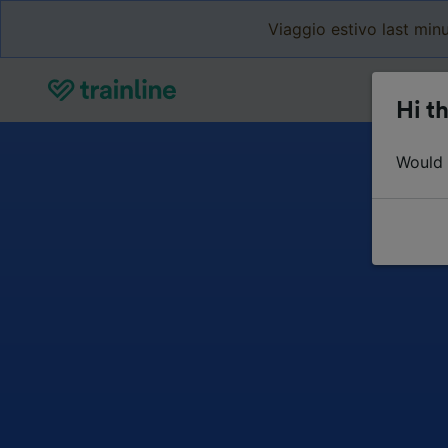
Viaggio estivo last minu
Hi th
Would y