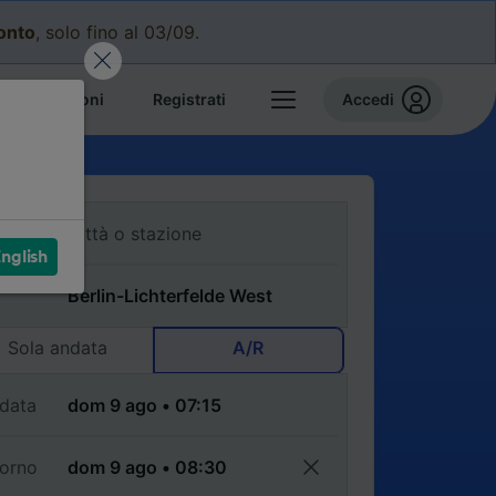
conto
, solo fino al 03/09.
e prenotazioni
Registrati
Accedi
nglish
Sola andata
A/R
data
torno