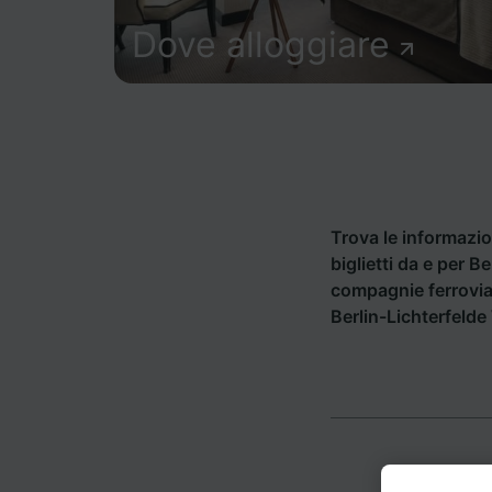
Dove alloggiare
Trova le informazion
biglietti da e per B
compagnie ferrovia
Berlin-Lichterfelde