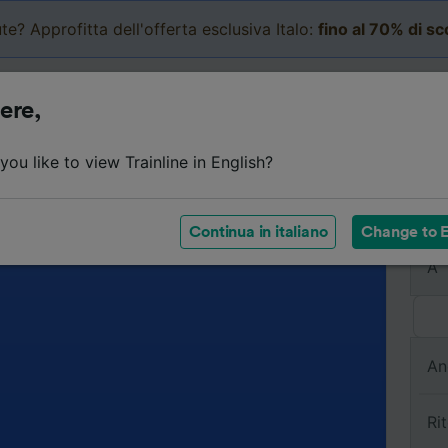
te? Approfitta dell'offerta esclusiva Italo:
fino al 70% di s
Business
Carrello
Le mi
ere,
ou like to view Trainline in English?
Da
Continua in italiano
Change to E
A
An
Ri