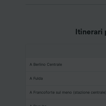
verranno
farlo.
Noi e i 
Utilizza
caratter
Itinerari
informaz
personal
ricerche
Elenco d
A Berlino Centrale
A Fulda
A Francoforte sul meno (stazione centrale