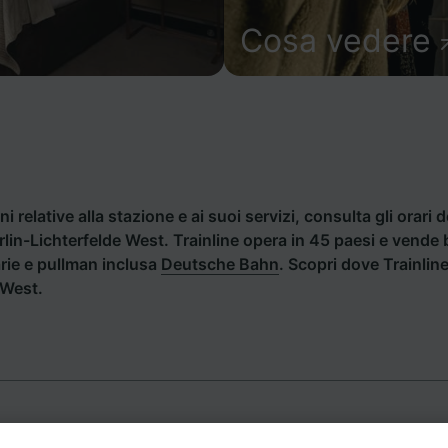
Cosa vedere
i relative alla stazione e ai suoi servizi, consulta gli orari d
erlin-Lichterfelde West. Trainline opera in 45 paesi e vende b
rie e pullman inclusa
Deutsche Bahn
. Scopri dove Trainlin
 West.