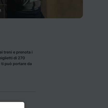
ei treni e prenota i
iglietti di 270
e ti può portare da