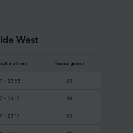
enso per
felde West
annunci,
e ultimo treno
Treni al giorno
7 – 23:58
83
7 – 23:17
48
7 – 23:17
53