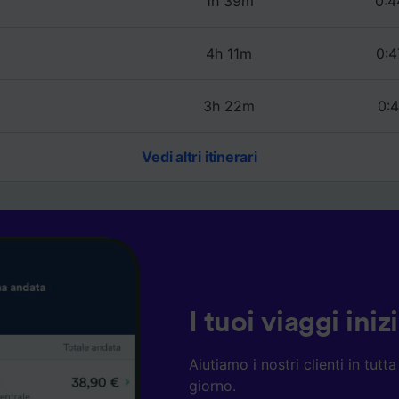
1h 39m
0:4
4h 11m
0:4
3h 22m
0:4
Vedi altri itinerari
I tuoi viaggi ini
Aiutiamo i nostri clienti in tut
giorno.