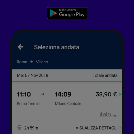
per farlo.
Noi e i nostri partner trattiamo i dati per
fornire:
Utilizzare dati di geolocalizzazione precisi.
Scansione attiva delle caratteristiche del
dispositivo ai fini dell’identificazione.
Archiviare informazioni su dispositivo e/o
accedervi. Pubblicità e contenuti
personalizzati, misurazione delle prestazioni
dei contenuti e degli annunci, ricerche sul
pubblico, sviluppo di servizi.
Elenco dei partner (fornitori)