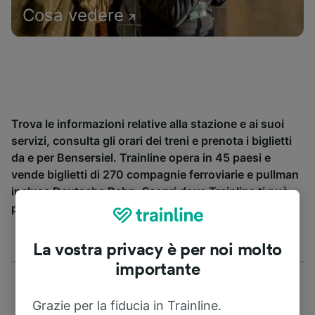
Cosa vedere
Trova le informazioni relative alla stazione e ai suoi
servizi, consulta gli orari dei treni e prenota i biglietti
da e per Bensersiel. Trainline opera in 45 paesi e
vende biglietti di 270 compagnie ferroviarie e pullman
inclusa
Deutsche Bahn
. Scopri dove Trainline ti può
portare da Bensersiel.
La vostra privacy è per noi molto
importante
Grazie per la fiducia in Trainline.