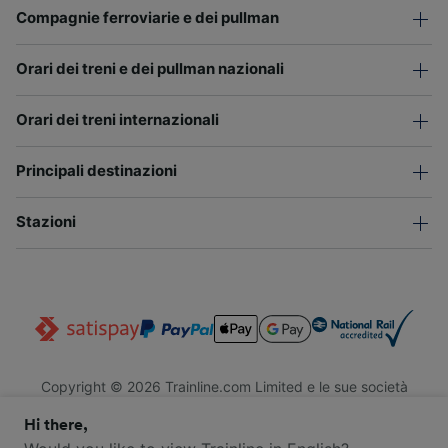
Compagnie ferroviarie e dei pullman
Orari dei treni e dei pullman nazionali
Orari dei treni internazionali
Principali destinazioni
Stazioni
Copyright © 2026 Trainline.com Limited e le sue società
affiliate. Tutti i diritti riservati.
Hi there,
Trainline.com Limited è registrata in Inghilterra e Galles. Società
n. 3846791. Sede legale: 1 Stonecutter St, EC4A 4AH, Londra,