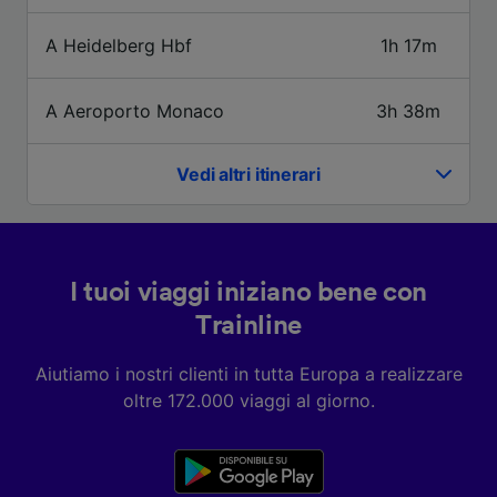
Noi e i nostri partner trattiamo i dati per
fornire:
A Heidelberg Hbf
1h 17m
Utilizzare dati di geolocalizzazione precisi.
Scansione attiva delle caratteristiche del
dispositivo ai fini dell’identificazione.
A Aeroporto Monaco
3h 38m
Archiviare informazioni su dispositivo e/o
accedervi. Pubblicità e contenuti
personalizzati, misurazione delle prestazioni
Vedi altri itinerari
dei contenuti e degli annunci, ricerche sul
pubblico, sviluppo di servizi.
Elenco dei partner (fornitori)
I tuoi viaggi iniziano bene con
Trainline
Aiutiamo i nostri clienti in tutta Europa a realizzare
oltre 172.000 viaggi al giorno.