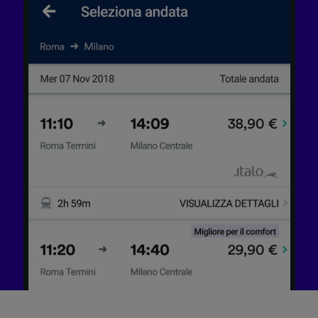
Utilizzare dati di geolocalizzazione precisi.
Scansione attiva delle caratteristiche del
dispositivo ai fini dell’identificazione.
Archiviare informazioni su dispositivo e/o
accedervi. Pubblicità e contenuti
personalizzati, misurazione delle prestazioni
dei contenuti e degli annunci, ricerche sul
pubblico, sviluppo di servizi.
Elenco dei partner (fornitori)