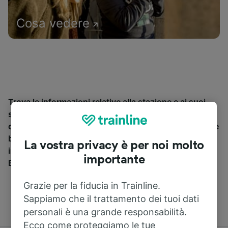
Cosa vedere
Trova le informazioni relative alla stazione e ai suoi
servizi, consulta gli orari dei treni e prenota i biglietti
da e per Beauzelle. Trainline opera in 45 paesi e vende
biglietti di 270 compagnie ferroviarie e pullman
La vostra privacy è per noi molto
inclusa
SNCF
. Scopri dove Trainline ti può portare da
importante
Beauzelle.
Grazie per la fiducia in Trainline.
Sappiamo che il trattamento dei tuoi dati
personali è una grande responsabilità.
Ecco come proteggiamo le tue