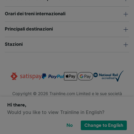
Orari dei treni internazionali
Principali destinazioni
Stazioni
Copyright © 2026 Trainline.com Limited e le sue società
affiliate. Tutti i diritti riservati.
Hi there,
Trainline.com Limited è registrata in Inghilterra e Galles. Società
n. 3846791. Sede legale: 1 Stonecutter St, EC4A 4AH, Londra,
Would you like to view Trainline in English?
Regno Unito. Partita IVA: 791 7261 06.
No
Change to English