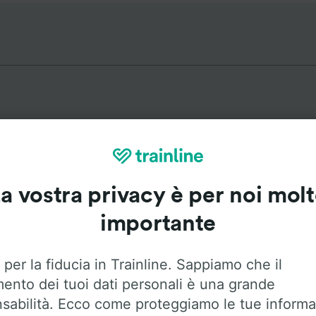
Itinerari più popolari da Balstha
a vostra privacy è per noi mol
Durata
Primo 
importante
7h 23m
6:0
 per la fiducia in Trainline. Sappiamo che il
mento dei tuoi dati personali è una grande
5h 52m
5:3
sabilità. Ecco come proteggiamo le tue informa