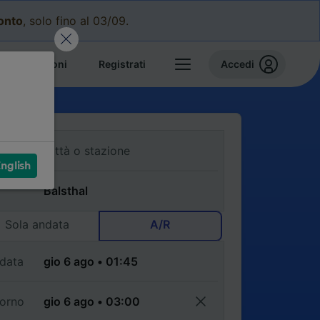
conto
, solo fino al 03/09.
e prenotazioni
Registrati
Accedi
nglish
Sola andata
A/R
data
torno