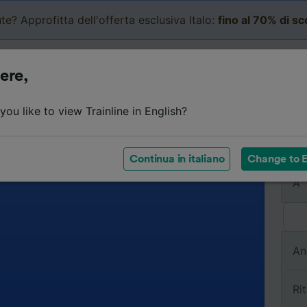
te? Approfitta dell'offerta esclusiva Italo:
fino al 70% di s
Business
Carrello
Le mi
ere,
ou like to view Trainline in English?
Da
Continua in italiano
Change to E
A
An
Ri