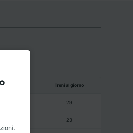
l
to
e ultimo treno
Treni al giorno
6 – 21:45
29
2 – 23:18
23
zioni.