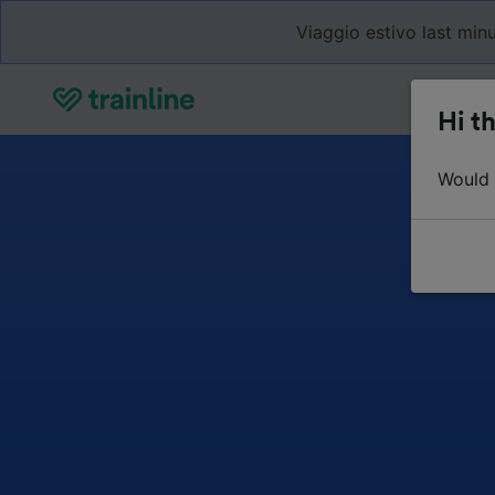
Viaggio estivo last minu
Hi th
Would y