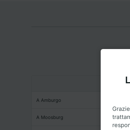
L
A Amburgo
Grazie
tratta
A Moosburg
respon