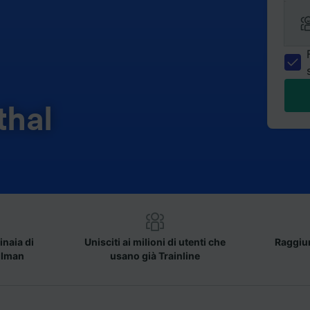
thal
inaia di
Unisciti ai milioni di utenti che
Raggiun
llman
usano già Trainline