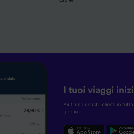
I tuoi viaggi ini
Aiutiamo i nostri clienti in tut
giorno.