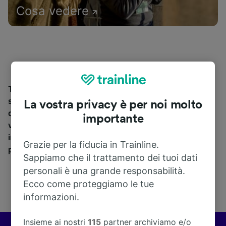
Cosa vedere
Trova le informazioni relative alla stazione e ai suoi
servizi, consulta gli orari dei treni e prenota i biglietti
La vostra privacy è per noi molto
da e per Bagnoli Irpino. Trainline opera in 45 paesi e
importante
vende biglietti di 270 compagnie ferroviarie e pullman
incluse
Trenitalia
e
Italo
. Scopri dove Trainline ti può
Grazie per la fiducia in Trainline.
portare da Bagnoli Irpino.
Sappiamo che il trattamento dei tuoi dati
personali è una grande responsabilità.
Ecco come proteggiamo le tue
informazioni.
Insieme ai nostri
115
partner archiviamo e/o