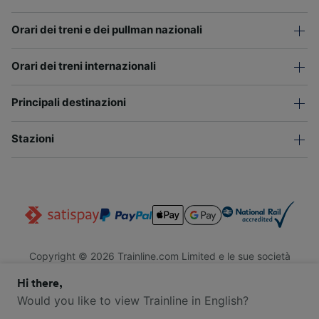
Orari dei treni e dei pullman nazionali
Orari dei treni internazionali
Principali destinazioni
Stazioni
Copyright © 2026 Trainline.com Limited e le sue società
affiliate. Tutti i diritti riservati.
Hi there,
Trainline.com Limited è registrata in Inghilterra e Galles. Società
n. 3846791. Sede legale: 1 Stonecutter St, EC4A 4AH, Londra,
Would you like to view Trainline in English?
Regno Unito. Partita IVA: 791 7261 06.