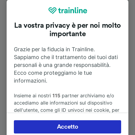
Krozingen Ost
Durata
La vostra privacy è per noi molto
importante
A Offenburg
1h 0m
Grazie per la fiducia in Trainline.
A Singen (Hohentwiel)
2h 43m
Sappiamo che il trattamento dei tuoi dati
personali è una grande responsabilità.
Ecco come proteggiamo le tue
A Wolfsburg Hbf
5h 57m
informazioni.
A Basel Badischer Bahnhof
40m
Insieme ai nostri
115
partner archiviamo e/o
accediamo alle informazioni sul dispositivo
A Haltingen
38m
dell'utente, come gli ID univoci nei cookie, per
il trattamento dei dati personali. È possibile
accettare o gestire le proprie scelte facendo
Accetto
A Heitersheim
8m
clic di seguito, tra cui il proprio diritto di