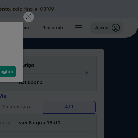
conto
, solo fino al 03/09.
e prenotazioni
Registrati
Accedi
nglish
Via
Sola andata
A/R
data