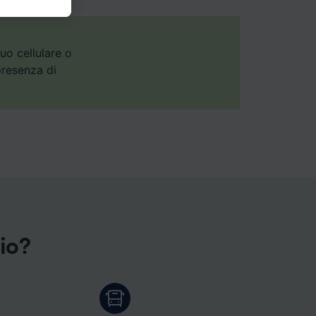
ulla base
agina
ostri
tuo cellulare o
n
presenza di
enso per
annunci,
gio?