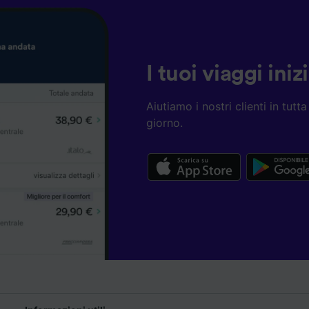
I tuoi viaggi ini
Aiutiamo i nostri clienti in tut
giorno.