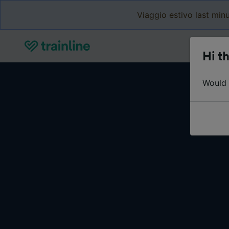
Viaggio estivo last minu
Hi th
Would y