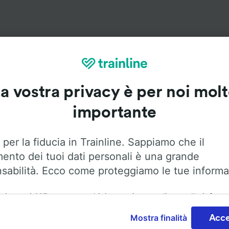
Servizi a bordo
a vostra privacy è per noi mol
 da Zurigo a Ratisbona con
Flixbus
. Utilizza le opzioni qui 
importante
maggiori informazioni sui servizi a bordo.
 per la fiducia in Trainline. Sappiamo che il
mento dei tuoi dati personali è una grande
sabilità. Ecco come proteggiamo le tue informa
Aria condizionata
Accesso disabili
Bagagli
ai nostri
115
partner archiviamo e/o accediamo alle inform
ositivo dell'utente, come gli ID univoci nei cookie, per il
Mostra finalità
Acce
nto dei dati personali. È possibile accettare o gestire le pr