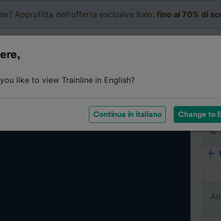
te? Approfitta dell'offerta esclusiva Italo:
fino al 70% di s
Business
Carrello
Le mi
ere,
ou like to view Trainline in English?
Da
Continua in italiano
Change to E
A
An