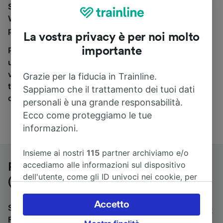
Se stai cercando un pullman per viaggiare da
Würzburg Hbf a Friburgo (Brisgovia) Centrale, sei nel
posto giusto.
La vostra privacy è per noi molto
importante
Per trovare i biglietti dei pullman, è sufficiente avviare
una ricerca in alto, e compareremo i tempi e i costi del
viaggio in treno e in pullman. Con Trainline puoi
Grazie per la fiducia in Trainline.
trovare i biglietti per viaggiare con oltre 170
Sappiamo che il trattamento dei tuoi dati
compagnie ferroviarie e dei pullman.
personali è una grande responsabilità.
Ecco come proteggiamo le tue
informazioni.
Insieme ai nostri
115
partner archiviamo e/o
accediamo alle informazioni sul dispositivo
Pullman da Würzburg Hbf a Friburgo
dell'utente, come gli ID univoci nei cookie, per
(Brisgovia) Centrale
il trattamento dei dati personali. È possibile
accettare o gestire le proprie scelte facendo
Accetto
Stai cercando un viaggio di ritorno? Vai su
pullman da
clic di seguito, tra cui il proprio diritto di
Friburgo (Brisgovia) Centrale a Würzburg Hbf
.