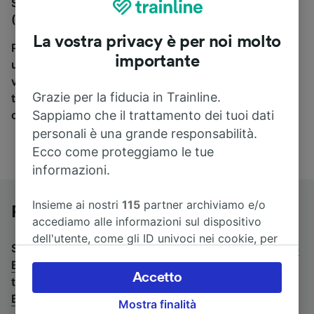
Se stai cercando un pullman per viaggiare da Waren
(Müritz) a Berlino, sei nel posto giusto.
La vostra privacy è per noi molto
Per trovare i biglietti dei pullman, è sufficiente avviare
importante
una ricerca in alto, e compareremo i tempi e i costi del
viaggio in treno e in pullman. Con Trainline puoi
Grazie per la fiducia in Trainline.
trovare i biglietti per viaggiare con oltre 170
Sappiamo che il trattamento dei tuoi dati
compagnie ferroviarie e dei pullman.
personali è una grande responsabilità.
Ecco come proteggiamo le tue
informazioni.
Insieme ai nostri
115
partner archiviamo e/o
Pullman da Waren (Müritz) a Berlino
accediamo alle informazioni sul dispositivo
dell'utente, come gli ID univoci nei cookie, per
Stai cercando un viaggio di ritorno? Vai su
pullman da
il trattamento dei dati personali. È possibile
Berlino a Waren (Müritz)
.
Se preferisci prendere il
accettare o gestire le proprie scelte facendo
Accetto
treno, consulta la pagina
treni da Waren (Müritz) a
clic di seguito, tra cui il proprio diritto di
Berlino
.
Mostra finalità
opporsi sulla base di un interesse legittimo o