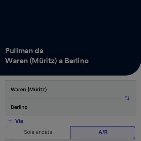
Pullman da
Waren (Müritz) a Berlino
Via
Sola andata
A/R