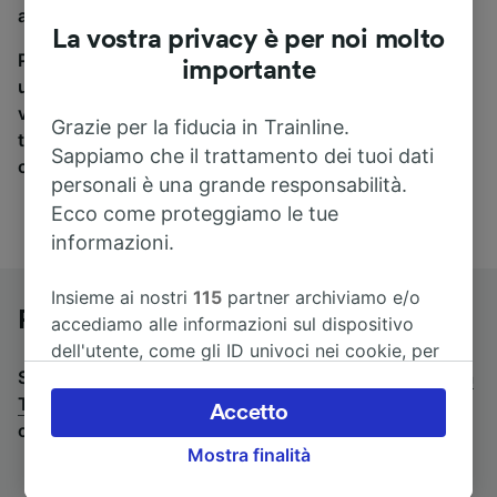
a Treviso, sei nel posto giusto.
La vostra privacy è per noi molto
Per trovare i biglietti dei pullman, è sufficiente avviare
importante
una ricerca in alto, e compareremo i tempi e i costi del
viaggio in treno e in pullman. Con Trainline puoi
Grazie per la fiducia in Trainline.
trovare i biglietti per viaggiare con oltre 170
Sappiamo che il trattamento dei tuoi dati
compagnie ferroviarie e dei pullman.
personali è una grande responsabilità.
Ecco come proteggiamo le tue
informazioni.
Insieme ai nostri
115
partner archiviamo e/o
Pullman da Vicenza a Treviso
accediamo alle informazioni sul dispositivo
dell'utente, come gli ID univoci nei cookie, per
Stai cercando un viaggio di ritorno? Vai su
il trattamento dei dati personali. È possibile
pullman da
Treviso a Vicenza
accettare o gestire le proprie scelte facendo
.
Se preferisci prendere il treno,
Accetto
consulta la pagina
clic di seguito, tra cui il proprio diritto di
treni da Vicenza a Treviso
.
Mostra finalità
opporsi sulla base di un interesse legittimo o
comunque in qualsiasi momento nella pagina