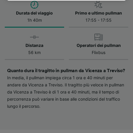
dell'informativa sulla privacy. Queste scelte
verranno segnalate ai nostri partner e non
Durata del viaggio
Primo e ultimo pullman
influenzeranno i dati sulla navigazione. I tuoi
1h 40m
17:55 - 17:55
dati non verranno usati a scopi di
tracciamento se non ci hai fornito il consenso
per farlo.
Distanza
Operatori dei pullman
Noi e i nostri partner trattiamo i dati per
56 km
Flixbus
fornire:
Utilizzare dati di geolocalizzazione precisi.
Scansione attiva delle caratteristiche del
Quanto dura il tragitto in pullman da Vicenza a Treviso?
dispositivo ai fini dell’identificazione.
In media, il pullman impiega circa 1 ora e 40 minuti per
Archiviare informazioni su dispositivo e/o
andare da Vicenza a Treviso. Il tragitto più veloce in pullman
accedervi. Pubblicità e contenuti
da Vicenza a Treviso è di 1 ora e 40 minuti, ma il tempo di
personalizzati, misurazione delle prestazioni
percorrenza può variare in base alle condizioni del traffico
dei contenuti e degli annunci, ricerche sul
pubblico, sviluppo di servizi.
lungo il percorso.
Elenco dei partner (fornitori)