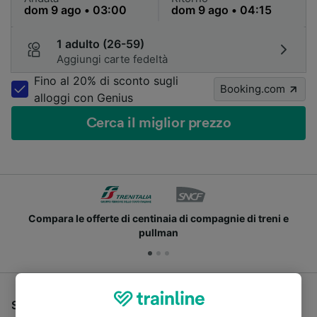
1 adulto (26-59)
Aggiungi carte fedeltà
Fino al 20% di sconto sugli
Booking.com
alloggi con Genius
Cerca il miglior prezzo
Compara le offerte di centinaia di compagnie di treni e
pullman
Se stai cercando un pullman per viaggiare da Venezia