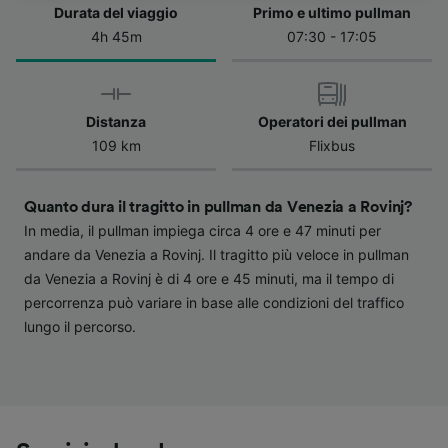
dell'informativa sulla privacy. Queste scelte
Durata del viaggio
Primo e ultimo pullman
verranno segnalate ai nostri partner e non
4h 45m
07:30 - 17:05
influenzeranno i dati sulla navigazione. I tuoi
dati non verranno usati a scopi di
tracciamento se non ci hai fornito il consenso
per farlo.
Distanza
Operatori dei pullman
109 km
Flixbus
Noi e i nostri partner trattiamo i dati per
fornire:
Utilizzare dati di geolocalizzazione precisi.
Quanto dura il tragitto in pullman da Venezia a Rovinj?
Scansione attiva delle caratteristiche del
In media, il pullman impiega circa 4 ore e 47 minuti per
dispositivo ai fini dell’identificazione.
andare da Venezia a Rovinj. Il tragitto più veloce in pullman
Archiviare informazioni su dispositivo e/o
da Venezia a Rovinj è di 4 ore e 45 minuti, ma il tempo di
accedervi. Pubblicità e contenuti
percorrenza può variare in base alle condizioni del traffico
personalizzati, misurazione delle prestazioni
dei contenuti e degli annunci, ricerche sul
lungo il percorso.
pubblico, sviluppo di servizi.
Elenco dei partner (fornitori)