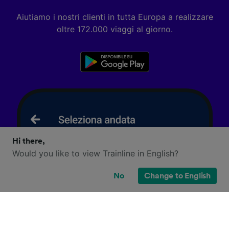
Aiutiamo i nostri clienti in tutta Europa a realizzare
oltre 172.000 viaggi al giorno.
Hi there,
Would you like to view Trainline in English?
No
Change to English