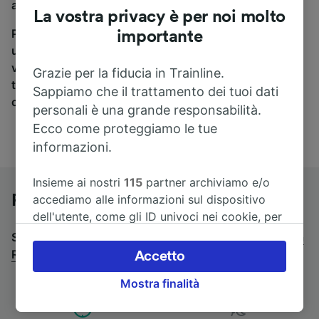
a Rovinj, sei nel posto giusto.
La vostra privacy è per noi molto
Per trovare i biglietti dei pullman, è sufficiente avviare
importante
una ricerca in alto, e compareremo i tempi e i costi del
viaggio in treno e in pullman. Con Trainline puoi
Grazie per la fiducia in Trainline.
trovare i biglietti per viaggiare con oltre 170
Sappiamo che il trattamento dei tuoi dati
compagnie ferroviarie e dei pullman.
personali è una grande responsabilità.
Ecco come proteggiamo le tue
informazioni.
Insieme ai nostri
115
partner archiviamo e/o
Pullman da Venezia a Rovinj
accediamo alle informazioni sul dispositivo
dell'utente, come gli ID univoci nei cookie, per
il trattamento dei dati personali. È possibile
Stai cercando un viaggio di ritorno? Vai su
pullman da
accettare o gestire le proprie scelte facendo
Rovinj a Venezia
.
Accetto
clic di seguito, tra cui il proprio diritto di
Mostra finalità
opporsi sulla base di un interesse legittimo o
comunque in qualsiasi momento nella pagina