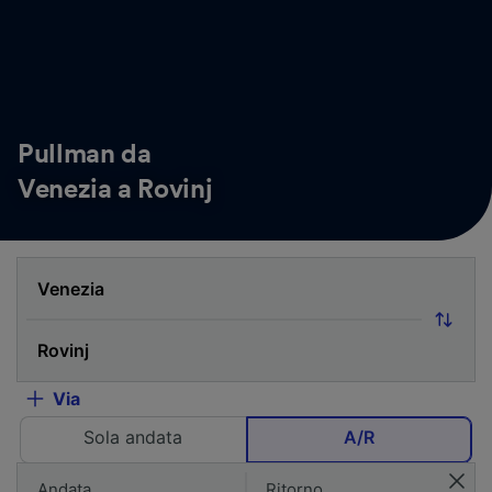
Pullman da
Venezia a Rovinj
Via
Sola andata
A/R
Andata
Ritorno