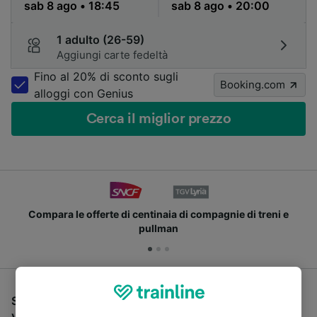
1 adulto (26-59)
Aggiungi carte fedeltà
Fino al 20% di sconto sugli
Booking.com
alloggi con Genius
Cerca il miglior prezzo
Compara le offerte di centinaia di compagnie di treni e
pullman
Se stai cercando un pullman per viaggiare da Valence