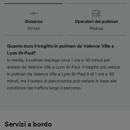
verranno segnalate ai nostri partner e non
influenzeranno i dati sulla navigazione. I tuoi
dati non verranno usati a scopi di
Distanza
Operatori dei pullman
tracciamento se non ci hai fornito il consenso
93 km
Flixbus
per farlo.
Noi e i nostri partner trattiamo i dati per
Quanto dura il tragitto in pullman da Valence Ville a
fornire:
Lyon St-Paul?
Utilizzare dati di geolocalizzazione precisi.
In media, il pullman impiega circa 1 ora e 30 minuti per
Scansione attiva delle caratteristiche del
andare da Valence Ville a Lyon St-Paul. Il tragitto più veloce
dispositivo ai fini dell’identificazione.
in pullman da Valence Ville a Lyon St-Paul è di 1 ora e 30
Archiviare informazioni su dispositivo e/o
accedervi. Pubblicità e contenuti
minuti, ma il tempo di percorrenza può variare in base alle
personalizzati, misurazione delle prestazioni
condizioni del traffico lungo il percorso.
dei contenuti e degli annunci, ricerche sul
pubblico, sviluppo di servizi.
Elenco dei partner (fornitori)
Servizi a bordo