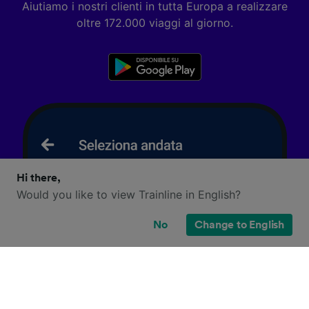
Aiutiamo i nostri clienti in tutta Europa a realizzare
oltre 172.000 viaggi al giorno.
Hi there,
Would you like to view Trainline in English?
No
Change to English