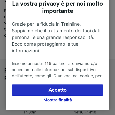
Ville a Lyon St-Paul, sei nel posto giusto.
La vostra privacy è per noi molto
importante
Per trovare i biglietti dei pullman, è sufficiente avviare
una ricerca in alto, e compareremo i tempi e i costi del
viaggio in treno e in pullman. Con Trainline puoi
Grazie per la fiducia in Trainline.
trovare i biglietti per viaggiare con oltre 170
Sappiamo che il trattamento dei tuoi dati
compagnie ferroviarie e dei pullman.
personali è una grande responsabilità.
Ecco come proteggiamo le tue
informazioni.
Insieme ai nostri
115
partner archiviamo e/o
accediamo alle informazioni sul dispositivo
Pullman da Valence Ville a Lyon St-
dell'utente, come gli ID univoci nei cookie, per
Paul
il trattamento dei dati personali. È possibile
accettare o gestire le proprie scelte facendo
Accetto
clic di seguito, tra cui il proprio diritto di
Mostra finalità
opporsi sulla base di un interesse legittimo o
Durata del viaggio
Primo e ultimo pullman
comunque in qualsiasi momento nella pagina
1h 30m
14:10 - 14:10
dell'informativa sulla privacy. Queste scelte