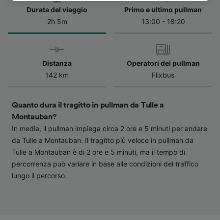
dell'informativa sulla privacy. Queste scelte
Durata del viaggio
Primo e ultimo pullman
verranno segnalate ai nostri partner e non
2h 5m
13:00 - 18:20
influenzeranno i dati sulla navigazione. I tuoi
dati non verranno usati a scopi di
tracciamento se non ci hai fornito il consenso
Distanza
Operatori dei pullman
per farlo.
142 km
Flixbus
Noi e i nostri partner trattiamo i dati per
fornire:
Quanto dura il tragitto in pullman da Tulle a
Utilizzare dati di geolocalizzazione precisi.
Scansione attiva delle caratteristiche del
Montauban?
dispositivo ai fini dell’identificazione.
In media, il pullman impiega circa 2 ore e 5 minuti per andare
Archiviare informazioni su dispositivo e/o
da Tulle a Montauban. Il tragitto più veloce in pullman da
accedervi. Pubblicità e contenuti
Tulle a Montauban è di 2 ore e 5 minuti, ma il tempo di
personalizzati, misurazione delle prestazioni
percorrenza può variare in base alle condizioni del traffico
dei contenuti e degli annunci, ricerche sul
pubblico, sviluppo di servizi.
lungo il percorso.
Elenco dei partner (fornitori)