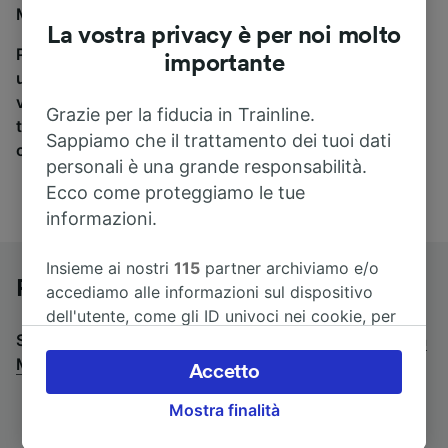
Montauban, sei nel posto giusto.
La vostra privacy è per noi molto
Per trovare i biglietti dei pullman, è sufficiente avviare
importante
una ricerca in alto, e compareremo i tempi e i costi del
viaggio in treno e in pullman. Con Trainline puoi
Grazie per la fiducia in Trainline.
trovare i biglietti per viaggiare con oltre 170
Sappiamo che il trattamento dei tuoi dati
compagnie ferroviarie e dei pullman.
personali è una grande responsabilità.
Ecco come proteggiamo le tue
informazioni.
Insieme ai nostri
115
partner archiviamo e/o
Pullman da Tulle a Montauban
accediamo alle informazioni sul dispositivo
dell'utente, come gli ID univoci nei cookie, per
Stai cercando un viaggio di ritorno? Vai su
il trattamento dei dati personali. È possibile
pullman da
Montauban a Tulle
accettare o gestire le proprie scelte facendo
.
Accetto
clic di seguito, tra cui il proprio diritto di
Mostra finalità
opporsi sulla base di un interesse legittimo o
comunque in qualsiasi momento nella pagina