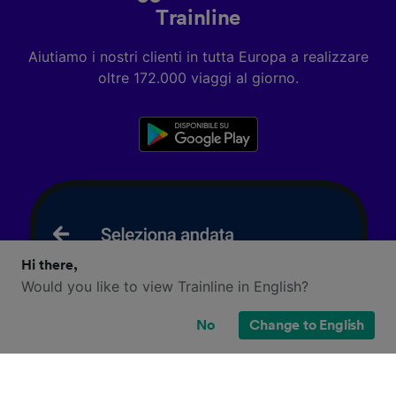
Trainline
Aiutiamo i nostri clienti in tutta Europa a realizzare
oltre 172.000 viaggi al giorno.
Hi there,
Would you like to view Trainline in English?
No
Change to English