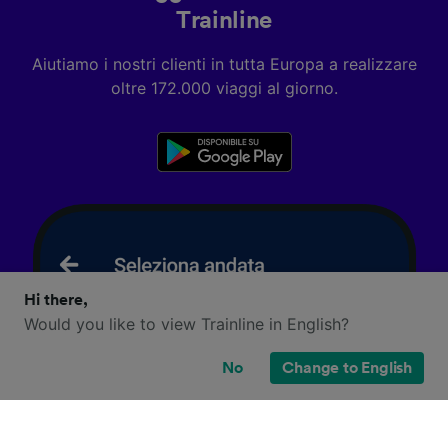
Trainline
Aiutiamo i nostri clienti in tutta Europa a realizzare
oltre 172.000 viaggi al giorno.
Hi there,
Would you like to view Trainline in English?
No
Change to English