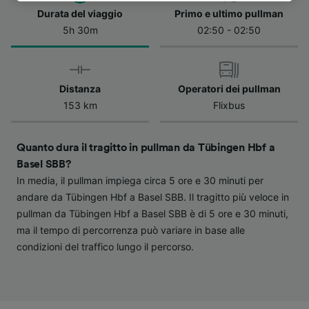
dell'informativa sulla privacy. Queste scelte
Durata del viaggio
Primo e ultimo pullman
verranno segnalate ai nostri partner e non
5h 30m
02:50 - 02:50
influenzeranno i dati sulla navigazione. I tuoi
dati non verranno usati a scopi di
tracciamento se non ci hai fornito il consenso
Distanza
Operatori dei pullman
per farlo.
153 km
Flixbus
Noi e i nostri partner trattiamo i dati per
fornire:
Quanto dura il tragitto in pullman da Tübingen Hbf a
Utilizzare dati di geolocalizzazione precisi.
Scansione attiva delle caratteristiche del
Basel SBB?
dispositivo ai fini dell’identificazione.
In media, il pullman impiega circa 5 ore e 30 minuti per
Archiviare informazioni su dispositivo e/o
andare da Tübingen Hbf a Basel SBB. Il tragitto più veloce in
accedervi. Pubblicità e contenuti
pullman da Tübingen Hbf a Basel SBB è di 5 ore e 30 minuti,
personalizzati, misurazione delle prestazioni
ma il tempo di percorrenza può variare in base alle
dei contenuti e degli annunci, ricerche sul
pubblico, sviluppo di servizi.
condizioni del traffico lungo il percorso.
Elenco dei partner (fornitori)