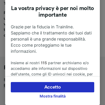
Tübingen Hbf a Basel SBB, sei nel posto giusto.
La vostra privacy è per noi molto
Per trovare i biglietti dei pullman, è sufficiente avviare
importante
una ricerca in alto, e compareremo i tempi e i costi del
viaggio in treno e in pullman. Con Trainline puoi
Grazie per la fiducia in Trainline.
trovare i biglietti per viaggiare con oltre 170
Sappiamo che il trattamento dei tuoi dati
compagnie ferroviarie e dei pullman.
personali è una grande responsabilità.
Ecco come proteggiamo le tue
informazioni.
Insieme ai nostri
115
partner archiviamo e/o
Pullman da Tübingen Hbf a Basel SBB
accediamo alle informazioni sul dispositivo
dell'utente, come gli ID univoci nei cookie, per
Stai cercando un viaggio di ritorno? Vai su
il trattamento dei dati personali. È possibile
pullman da
Basel SBB a Tübingen Hbf
accettare o gestire le proprie scelte facendo
.
Accetto
clic di seguito, tra cui il proprio diritto di
Mostra finalità
opporsi sulla base di un interesse legittimo o
comunque in qualsiasi momento nella pagina