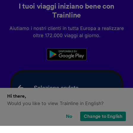
I tuoi viaggi iniziano bene con
Trainline
Aiutiamo i nostri clienti in tutta Europa a realizzare
oltre 172.000 viaggi al giorno.
Hi there,
Would you like to view Trainline in English?
No
Change to English