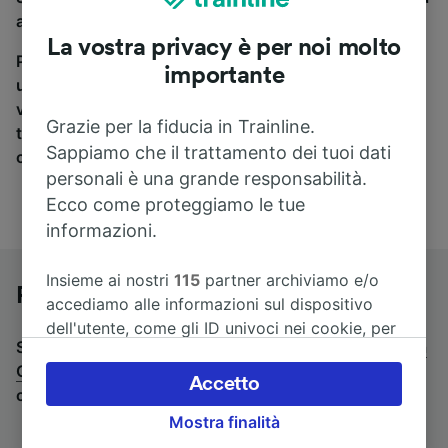
a Caserta, sei nel posto giusto.
La vostra privacy è per noi molto
Per trovare i biglietti dei pullman, è sufficiente avviare
importante
una ricerca in alto, e compareremo i tempi e i costi del
viaggio in treno e in pullman. Con Trainline puoi
Grazie per la fiducia in Trainline.
trovare i biglietti per viaggiare con oltre 170
Sappiamo che il trattamento dei tuoi dati
compagnie ferroviarie e dei pullman.
personali è una grande responsabilità.
Ecco come proteggiamo le tue
informazioni.
Insieme ai nostri
115
partner archiviamo e/o
Pullman da Sulmona a Caserta
accediamo alle informazioni sul dispositivo
dell'utente, come gli ID univoci nei cookie, per
Stai cercando un viaggio di ritorno? Vai su
pullman da
il trattamento dei dati personali. È possibile
Caserta a Sulmona
.
Se preferisci prendere il treno,
accettare o gestire le proprie scelte facendo
Accetto
consulta la pagina
treni da Sulmona a Caserta
.
clic di seguito, tra cui il proprio diritto di
Mostra finalità
opporsi sulla base di un interesse legittimo o