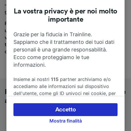
—Bourg-de-Péage a Aix-en-Provence, sei nel posto
La vostra privacy è per noi molto
giusto.
importante
Per trovare i biglietti dei pullman, è sufficiente avviare
una ricerca in alto, e compareremo i tempi e i costi del
Grazie per la fiducia in Trainline.
viaggio in treno e in pullman. Con Trainline puoi
Sappiamo che il trattamento dei tuoi dati
trovare i biglietti per viaggiare con oltre 170
personali è una grande responsabilità.
compagnie ferroviarie e dei pullman.
Ecco come proteggiamo le tue
informazioni.
Insieme ai nostri
115
partner archiviamo e/o
accediamo alle informazioni sul dispositivo
Pullman da Romans—Bourg-de-Péage
dell'utente, come gli ID univoci nei cookie, per
a Aix-en-Provence
il trattamento dei dati personali. È possibile
accettare o gestire le proprie scelte facendo
Accetto
clic di seguito, tra cui il proprio diritto di
Mostra finalità
opporsi sulla base di un interesse legittimo o
comunque in qualsiasi momento nella pagina