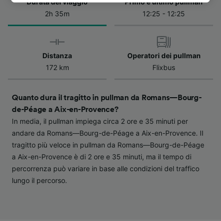
Durata del viaggio
Primo e ultimo pullman
dell'informativa sulla privacy. Queste scelte
2h 35m
12:25 - 12:25
verranno segnalate ai nostri partner e non
influenzeranno i dati sulla navigazione. I tuoi
dati non verranno usati a scopi di
tracciamento se non ci hai fornito il consenso
Distanza
Operatori dei pullman
per farlo.
172 km
Flixbus
Noi e i nostri partner trattiamo i dati per
fornire:
Quanto dura il tragitto in pullman da Romans—Bourg-
Utilizzare dati di geolocalizzazione precisi.
de-Péage a Aix-en-Provence?
Scansione attiva delle caratteristiche del
In media, il pullman impiega circa 2 ore e 35 minuti per
dispositivo ai fini dell’identificazione.
andare da Romans—Bourg-de-Péage a Aix-en-Provence. Il
Archiviare informazioni su dispositivo e/o
tragitto più veloce in pullman da Romans—Bourg-de-Péage
accedervi. Pubblicità e contenuti
a Aix-en-Provence è di 2 ore e 35 minuti, ma il tempo di
personalizzati, misurazione delle prestazioni
dei contenuti e degli annunci, ricerche sul
percorrenza può variare in base alle condizioni del traffico
pubblico, sviluppo di servizi.
lungo il percorso.
Elenco dei partner (fornitori)