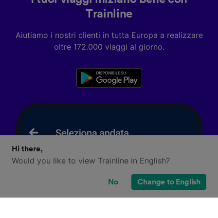
Trainline
Aiutiamo i nostri clienti in tutta Europa a realizzare
oltre 172.000 viaggi al giorno.
Hi there,
Would you like to view Trainline in English?
No
Change to English