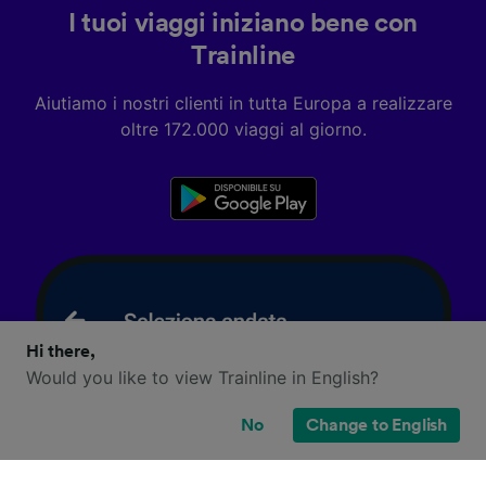
I tuoi viaggi iniziano bene con
Trainline
Aiutiamo i nostri clienti in tutta Europa a realizzare
oltre 172.000 viaggi al giorno.
Hi there,
Would you like to view Trainline in English?
No
Change to English