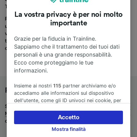
Termini a Milano, sei nel posto giusto.
La vostra privacy è per noi molto
Per trovare i biglietti dei pullman, è sufficiente avviare
importante
una ricerca in alto, e compareremo i tempi e i costi del
viaggio in treno e in pullman. Con Trainline puoi
Grazie per la fiducia in Trainline.
trovare i biglietti per viaggiare con oltre 170
Sappiamo che il trattamento dei tuoi dati
compagnie ferroviarie e dei pullman.
personali è una grande responsabilità.
Ecco come proteggiamo le tue
informazioni.
Insieme ai nostri
115
partner archiviamo e/o
Pullman da Roma Termini a Milano
accediamo alle informazioni sul dispositivo
dell'utente, come gli ID univoci nei cookie, per
Stai cercando un viaggio di ritorno? Vai su
pullman da
il trattamento dei dati personali. È possibile
Milano a Roma Termini
.
Se preferisci prendere il treno,
accettare o gestire le proprie scelte facendo
Accetto
consulta la pagina
treni da Roma Termini a Milano
.
clic di seguito, tra cui il proprio diritto di
Mostra finalità
opporsi sulla base di un interesse legittimo o