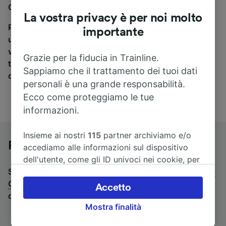
Ostuni, sei nel posto giusto.
La vostra privacy è per noi molto
Per trovare i biglietti dei pullman, è sufficiente avviare
importante
una ricerca in alto, e compareremo i tempi e i costi del
viaggio in treno e in pullman. Con Trainline puoi
Grazie per la fiducia in Trainline.
trovare i biglietti per viaggiare con oltre 170
Sappiamo che il trattamento dei tuoi dati
compagnie ferroviarie e dei pullman.
personali è una grande responsabilità.
Ecco come proteggiamo le tue
informazioni.
Insieme ai nostri
115
partner archiviamo e/o
Pullman da Roma a Ostuni
accediamo alle informazioni sul dispositivo
dell'utente, come gli ID univoci nei cookie, per
Stai cercando un viaggio di ritorno? Vai su
il trattamento dei dati personali. È possibile
pullman da
Ostuni a Roma
accettare o gestire le proprie scelte facendo
.
Se preferisci prendere il treno,
Accetto
consulta la pagina
clic di seguito, tra cui il proprio diritto di
treni da Roma a Ostuni
.
Mostra finalità
opporsi sulla base di un interesse legittimo o
comunque in qualsiasi momento nella pagina