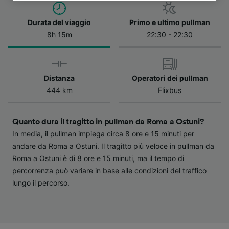
dell'informativa sulla privacy. Queste scelte
verranno segnalate ai nostri partner e non
Durata del viaggio
Primo e ultimo pullman
influenzeranno i dati sulla navigazione. I tuoi
8h 15m
22:30 - 22:30
dati non verranno usati a scopi di
tracciamento se non ci hai fornito il consenso
per farlo.
Distanza
Operatori dei pullman
Noi e i nostri partner trattiamo i dati per
444 km
Flixbus
fornire:
Utilizzare dati di geolocalizzazione precisi.
Scansione attiva delle caratteristiche del
Quanto dura il tragitto in pullman da Roma a Ostuni?
dispositivo ai fini dell’identificazione.
In media, il pullman impiega circa 8 ore e 15 minuti per
Archiviare informazioni su dispositivo e/o
andare da Roma a Ostuni. Il tragitto più veloce in pullman da
accedervi. Pubblicità e contenuti
Roma a Ostuni è di 8 ore e 15 minuti, ma il tempo di
personalizzati, misurazione delle prestazioni
percorrenza può variare in base alle condizioni del traffico
dei contenuti e degli annunci, ricerche sul
pubblico, sviluppo di servizi.
lungo il percorso.
Elenco dei partner (fornitori)