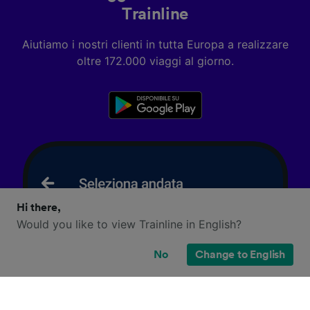
Trainline
Aiutiamo i nostri clienti in tutta Europa a realizzare
oltre 172.000 viaggi al giorno.
Hi there,
Would you like to view Trainline in English?
No
Change to English