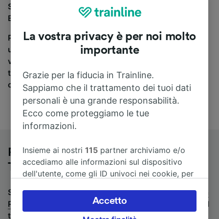
Se stai cercando un pullman per viaggiare da Reggio
Emilia a Roma Termini, sei nel posto giusto.
La vostra privacy è per noi molto
Per trovare i biglietti dei pullman, è sufficiente avviare
importante
una ricerca in alto, e compareremo i tempi e i costi del
viaggio in treno e in pullman. Con Trainline puoi
trovare i biglietti per viaggiare con oltre 170
Grazie per la fiducia in Trainline.
compagnie ferroviarie e dei pullman.
Sappiamo che il trattamento dei tuoi dati
personali è una grande responsabilità.
Ecco come proteggiamo le tue
informazioni.
Insieme ai nostri
115
partner archiviamo e/o
Pullman da Reggio Emilia a Roma
accediamo alle informazioni sul dispositivo
Termini
dell'utente, come gli ID univoci nei cookie, per
il trattamento dei dati personali. È possibile
Stai cercando un viaggio di ritorno? Vai su
pullman da
accettare o gestire le proprie scelte facendo
Accetto
Roma Termini a Reggio Emilia
.
Se preferisci prendere il
clic di seguito, tra cui il proprio diritto di
treno, consulta la pagina
treni da Reggio Emilia a