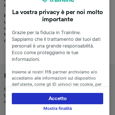
Quedlinburg a Goslar, sei nel posto giusto.
La vostra privacy è per noi molto
Per trovare i biglietti dei pullman, è sufficiente avviare
importante
una ricerca in alto, e compareremo i tempi e i costi del
viaggio in treno e in pullman. Con Trainline puoi
Grazie per la fiducia in Trainline.
trovare i biglietti per viaggiare con oltre 170
Sappiamo che il trattamento dei tuoi dati
compagnie ferroviarie e dei pullman.
personali è una grande responsabilità.
Ecco come proteggiamo le tue
informazioni.
Insieme ai nostri
115
partner archiviamo e/o
Pullman da Quedlinburg a Goslar
accediamo alle informazioni sul dispositivo
dell'utente, come gli ID univoci nei cookie, per
Stai cercando un viaggio di ritorno? Vai su
pullman da
il trattamento dei dati personali. È possibile
Goslar a Quedlinburg
.
Se preferisci prendere il treno,
accettare o gestire le proprie scelte facendo
Accetto
consulta la pagina
treni da Quedlinburg a Goslar
.
clic di seguito, tra cui il proprio diritto di
Mostra finalità
opporsi sulla base di un interesse legittimo o