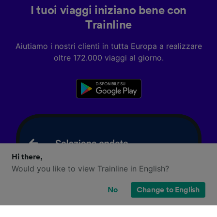
I tuoi viaggi iniziano bene con
Trainline
Aiutiamo i nostri clienti in tutta Europa a realizzare
oltre 172.000 viaggi al giorno.
Hi there,
Would you like to view Trainline in English?
No
Change to English