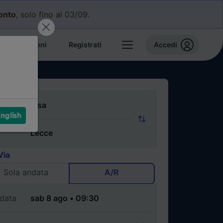
conto
, solo fino al 03/09.
e prenotazioni
Registrati
Accedi
nglish
Via
Sola andata
A/R
data