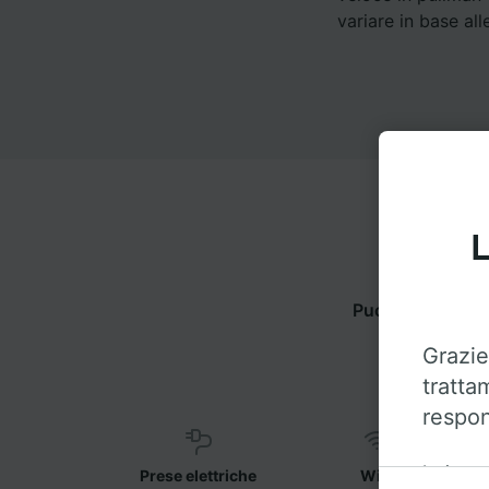
variare in base all
L
Puoi viaggiare 
Grazie
tratta
respon
Insieme 
Prese elettriche
WiFi