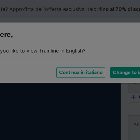
te? Approfitta dell'offerta esclusiva Italo:
fino al 70% di s
Business
Carrello
Le mi
ere,
ou like to view Trainline in English?
Da
Continua in italiano
Change to E
A
An