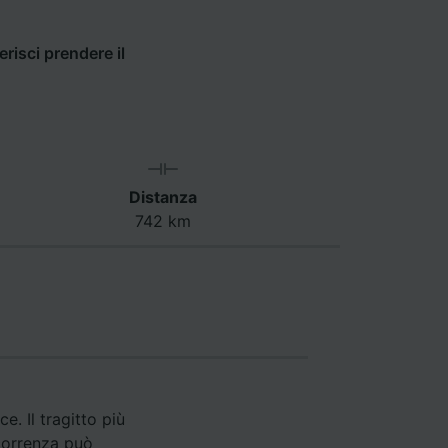
risci prendere il
Distanza
742 km
e. Il tragitto più
rcorrenza può