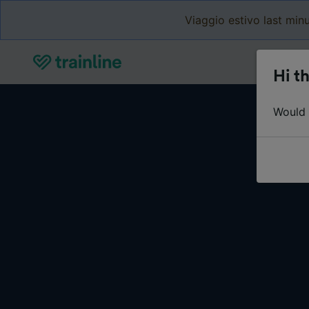
Viaggio estivo last minu
Hi th
Would y