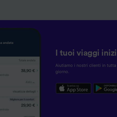
I tuoi viaggi ini
Aiutiamo i nostri clienti in tut
giorno.