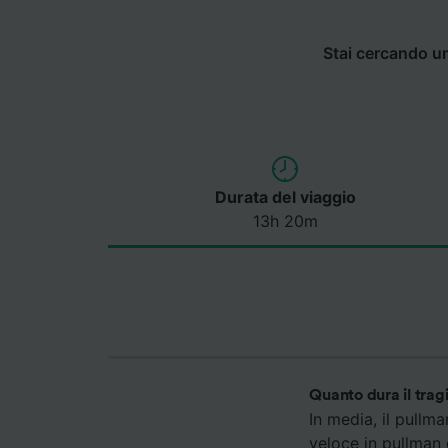
Stai cercando un
Durata del viaggio
13h 20m
Quanto dura il trag
In media, il pullm
veloce in pullman 