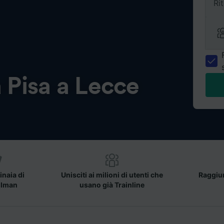
Ri
a
Pisa a Lecce
inaia di
Unisciti ai milioni di utenti che
Raggiun
llman
usano già Trainline