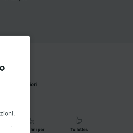
to
r trovare maggiori
zioni.
azioni
Seggiolini per
Toilettes