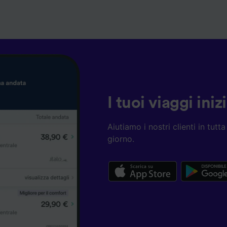
I tuoi viaggi ini
Aiutiamo i nostri clienti in tut
giorno.