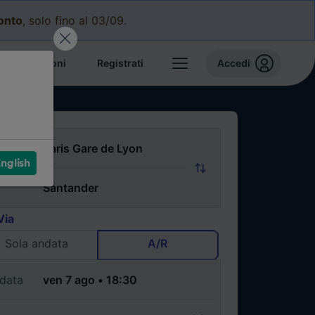
conto
, solo fino al 03/09.
e prenotazioni
Registrati
Accedi
nglish
Via
Sola andata
A/R
data