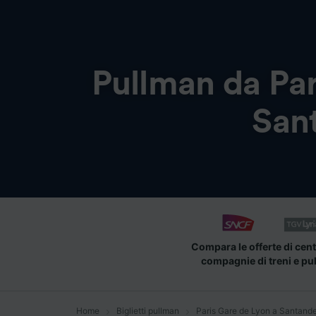
Pullman da
Par
San
Compara le offerte di cent
compagnie di treni e pu
Home
Biglietti pullman
Paris Gare de Lyon a Santand