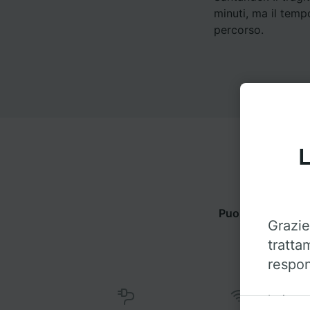
minuti, ma il temp
percorso.
L
Puoi viaggiare d
Grazie
tratta
respon
Insieme 