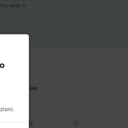
ico lungo il
to
zioni qui sotto per
zioni.
azioni