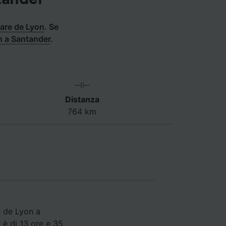
Gare de Lyon
.
Se
on a Santander
.
Distanza
764 km
e de Lyon a
 è di 13 ore e 35