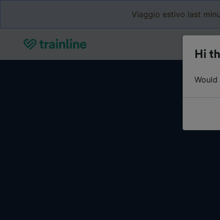
Viaggio estivo last minu
Hi th
Would y