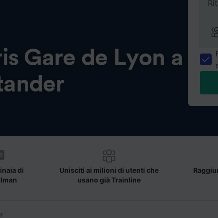
Ri
is Gare de Lyon a
tander
inaia di
Unisciti ai milioni di utenti che
Raggiun
llman
usano già Trainline
er