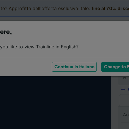
te? Approfitta dell'offerta esclusiva Italo:
fino al 70% di s
Business
Carrello
Le mi
ere,
ou like to view Trainline in English?
Da
Continua in italiano
Change to E
A
An