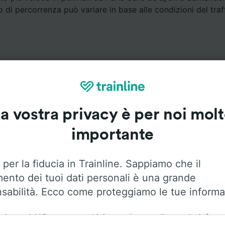
o di percorrenza può variare in base alle condizioni del traff
a vostra privacy è per noi mol
Servizi a bordo
importante
a Paris Gare de Lyon a Santander con
Flixbus
. Utilizza le op
 per la fiducia in Trainline. Sappiamo che il
trovare maggiori informazioni sui servizi a bordo.
mento dei tuoi dati personali è una grande
sabilità. Ecco come proteggiamo le tue informa
ai nostri
115
partner archiviamo e/o accediamo alle inform