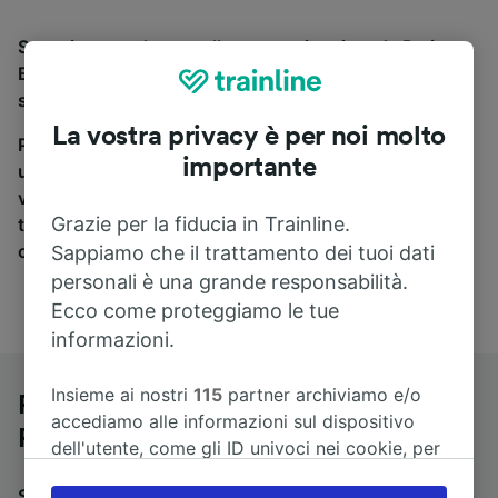
Se stai cercando un pullman per viaggiare da Paris
Bercy Bourgogne-Pays d’Auvergne a Roma Termini,
sei nel posto giusto.
La vostra privacy è per noi molto
Per trovare i biglietti dei pullman, è sufficiente avviare
importante
una ricerca in alto, e compareremo i tempi e i costi del
viaggio in treno e in pullman. Con Trainline puoi
Grazie per la fiducia in Trainline.
trovare i biglietti per viaggiare con oltre 170
compagnie ferroviarie e dei pullman.
Sappiamo che il trattamento dei tuoi dati
personali è una grande responsabilità.
Ecco come proteggiamo le tue
informazioni.
Insieme ai nostri
115
partner archiviamo e/o
Pullman da Paris Bercy Bourgogne-
accediamo alle informazioni sul dispositivo
Pays d’Auvergne a Roma Termini
dell'utente, come gli ID univoci nei cookie, per
il trattamento dei dati personali. È possibile
Stai cercando un viaggio di ritorno? Vai su
pullman da