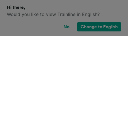
Hi there,
Would you like to view Trainline in English?
No
Change to English