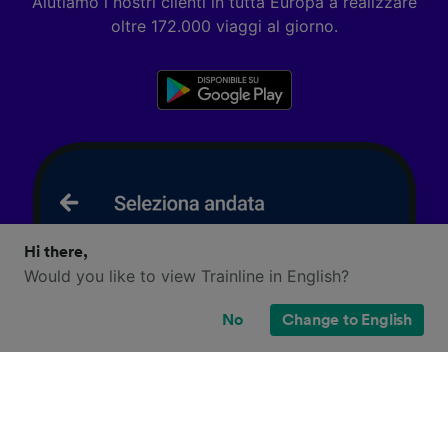
Aiutiamo i nostri clienti in tutta Europa a realizzare
oltre 172.000 viaggi al giorno.
Hi there,
Would you like to view Trainline in English?
No
Change to English