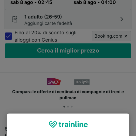
1 adulto (26-59)
Aggiungi carte fedeltà
Fino al 20% di sconto sugli
Booking.com
alloggi con Genius
Cerca il miglior prezzo
Compara le offerte di centinaia di compagnie di treni e
pullman
Se stai cercando un pullman per viaggiare da Parigi a
Lens, sei nel posto giusto.