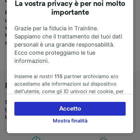
La vostra privacy è per noi molto
importante
Per trovare i biglietti dei pullman, è sufficiente avviare
una ricerca in alto, e compareremo i tempi e i costi del
viaggio in treno e in pullman. Con Trainline puoi
Grazie per la fiducia in Trainline.
trovare i biglietti per viaggiare con oltre 170
Sappiamo che il trattamento dei tuoi dati
compagnie ferroviarie e dei pullman.
personali è una grande responsabilità.
Ecco come proteggiamo le tue
informazioni.
Insieme ai nostri
115
partner archiviamo e/o
accediamo alle informazioni sul dispositivo
Pullman da Parigi a Lens
dell'utente, come gli ID univoci nei cookie, per
il trattamento dei dati personali. È possibile
Stai cercando un viaggio di ritorno? Vai su
pullman da
accettare o gestire le proprie scelte facendo
Accetto
Lens a Parigi
.
Se preferisci prendere il treno, consulta
clic di seguito, tra cui il proprio diritto di
la pagina
treni da Parigi a Lens
.
Mostra finalità
opporsi sulla base di un interesse legittimo o
comunque in qualsiasi momento nella pagina
dell'informativa sulla privacy. Queste scelte