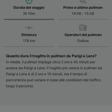
verranno segnalate ai nostri partner e non
Durata del viaggio
Primo e ultimo pullman
influenzeranno i dati sulla navigazione. I tuoi
2h 10m
14:08 - 15:08
dati non verranno usati a scopi di
tracciamento se non ci hai fornito il consenso
per farlo.
Distanza
Operatori dei pullman
Noi e i nostri partner trattiamo i dati per
178 km
Ouibus
fornire:
Utilizzare dati di geolocalizzazione precisi.
Scansione attiva delle caratteristiche del
Quanto dura il tragitto in pullman da Parigi a Lens?
dispositivo ai fini dell’identificazione.
In media, il pullman impiega circa 2 ore e 45 minuti per
Archiviare informazioni su dispositivo e/o
andare da Parigi a Lens. Il tragitto più veloce in pullman da
accedervi. Pubblicità e contenuti
personalizzati, misurazione delle prestazioni
Parigi a Lens è di 2 ore e 10 minuti, ma il tempo di
dei contenuti e degli annunci, ricerche sul
percorrenza può variare in base alle condizioni del traffico
pubblico, sviluppo di servizi.
lungo il percorso.
Elenco dei partner (fornitori)