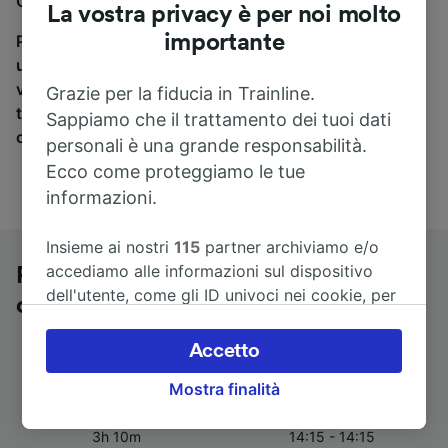
Offenburg a Zurigo centrale, sei nel posto giusto.
La vostra privacy è per noi molto
importante
Per trovare i biglietti dei pullman, è sufficiente avviare
una ricerca in alto, e compareremo i tempi e i costi del
viaggio in treno e in pullman. Con Trainline puoi
Grazie per la fiducia in Trainline.
trovare i biglietti per viaggiare con oltre 170
Sappiamo che il trattamento dei tuoi dati
compagnie ferroviarie e dei pullman.
personali è una grande responsabilità.
Ecco come proteggiamo le tue
informazioni.
Insieme ai nostri
115
partner archiviamo e/o
accediamo alle informazioni sul dispositivo
Pullman da Offenburg a Zurigo
dell'utente, come gli ID univoci nei cookie, per
centrale
il trattamento dei dati personali. È possibile
accettare o gestire le proprie scelte facendo
Accetto
clic di seguito, tra cui il proprio diritto di
Mostra finalità
opporsi sulla base di un interesse legittimo o
Durata del viaggio
Primo e ultimo pullman
comunque in qualsiasi momento nella pagina
3h 10m
14:15 - 14:15
dell'informativa sulla privacy. Queste scelte