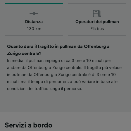
verranno segnalate ai nostri partner e non
influenzeranno i dati sulla navigazione. I tuoi
dati non verranno usati a scopi di
Distanza
Operatori dei pullman
tracciamento se non ci hai fornito il consenso
130 km
Flixbus
per farlo.
Noi e i nostri partner trattiamo i dati per
Quanto dura il tragitto in pullman da Offenburg a
fornire:
Zurigo centrale?
Utilizzare dati di geolocalizzazione precisi.
In media, il pullman impiega circa 3 ore e 10 minuti per
Scansione attiva delle caratteristiche del
andare da Offenburg a Zurigo centrale. Il tragitto più veloce
dispositivo ai fini dell’identificazione.
in pullman da Offenburg a Zurigo centrale è di 3 ore e 10
Archiviare informazioni su dispositivo e/o
accedervi. Pubblicità e contenuti
minuti, ma il tempo di percorrenza può variare in base alle
personalizzati, misurazione delle prestazioni
condizioni del traffico lungo il percorso.
dei contenuti e degli annunci, ricerche sul
pubblico, sviluppo di servizi.
Elenco dei partner (fornitori)
Servizi a bordo