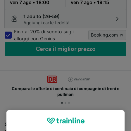
1 adulto (26-59)
Aggiungi carte fedeltà
Fino al 20% di sconto sugli
Booking.com
alloggi con Genius
Cerca il miglior prezzo
Compara le offerte di centinaia di compagnie di treni e
pullman
Se stai cercando un pullman per viaggiare da