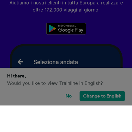
Aiutiamo i nostri clienti in tutta Europa a realizzare
oltre 172.000 viaggi al giorno.
Hi there,
Would you like to view Trainline in English?
No
Change to English