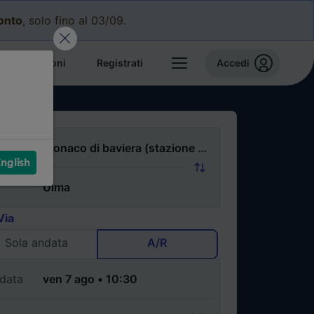
conto
, solo fino al 03/09.
e prenotazioni
Registrati
Accedi
nglish
Via
Sola andata
A/R
data