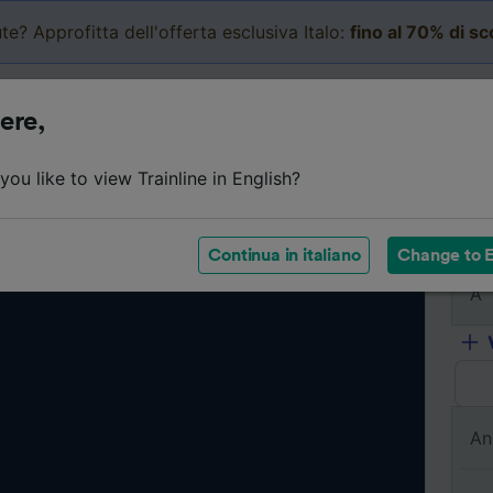
te? Approfitta dell'offerta esclusiva Italo:
fino al 70% di s
Business
Carrello
Le mi
ere,
ou like to view Trainline in English?
Da
Continua in italiano
Change to E
A
An