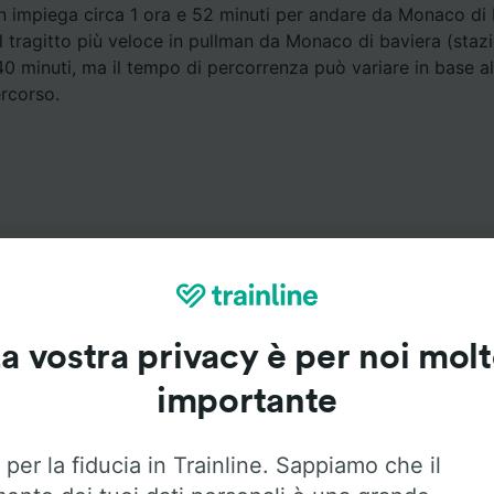
an impiega circa 1 ora e 52 minuti per andare da Monaco di 
Il tragitto più veloce in pullman da Monaco di baviera (staz
40 minuti, ma il tempo di percorrenza può variare in base al
ercorso.
Servizi a bordo
a vostra privacy è per noi mol
 Monaco di baviera (stazione centrale) a Ulma con
Flixbus
.
importante
ui sotto per trovare maggiori informazioni sui servizi a bord
 per la fiducia in Trainline. Sappiamo che il