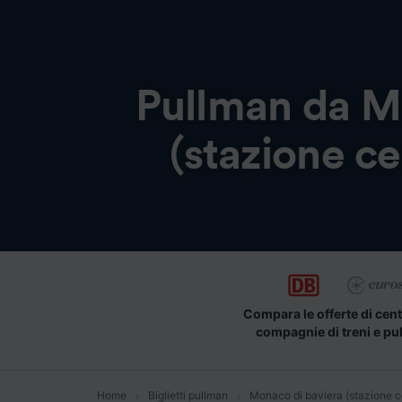
Pullman da
M
(stazione ce
Compara le offerte di cent
compagnie di treni e pu
Home
Biglietti pullman
Monaco di baviera (stazione c