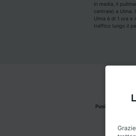
In media, il pullm
centrale) a Ulma. 
Ulma è di 1 ora e 
traffico lungo il p
L
Puoi viaggiare da
q
Grazie