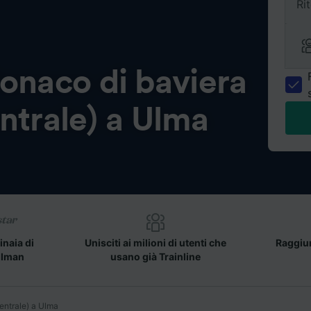
Ri
onaco di baviera
ntrale) a Ulma
inaia di
Unisciti ai milioni di utenti che
Raggiun
llman
usano già Trainline
entrale) a Ulma