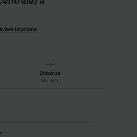
entrale) a
viera (stazione
Distanza
120 km
?