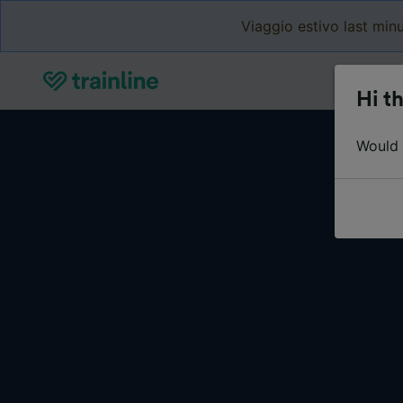
Viaggio estivo last minu
Hi th
Would y