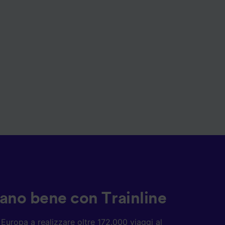
ziano bene con Trainline
ta Europa a realizzare oltre 172.000 viaggi al