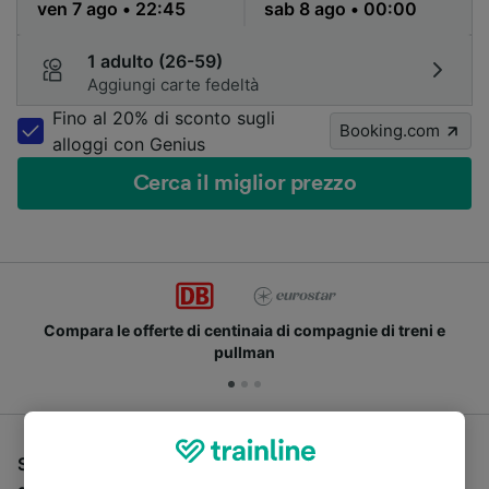
1 adulto (26-59)
Aggiungi carte fedeltà
Fino al 20% di sconto sugli
Booking.com
alloggi con Genius
Cerca il miglior prezzo
Compara le offerte di centinaia di compagnie di treni e
pullman
Se stai cercando un pullman per viaggiare da Monaco