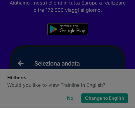
Aiutiamo i nostri clienti in tutta Europa a realizzare
oltre 172.000 viaggi al giorno.
Hi there,
Would you like to view Trainline in English?
No
Change to English