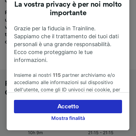
di Baviera a Cesenatico, sei nel posto giusto.
La vostra privacy è per noi molto
importante
Per trovare i biglietti dei pullman, è sufficiente avviare
una ricerca in alto, e compareremo i tempi e i costi del
viaggio in treno e in pullman. Con Trainline puoi
Grazie per la fiducia in Trainline.
trovare i biglietti per viaggiare con oltre 170
Sappiamo che il trattamento dei tuoi dati
compagnie ferroviarie e dei pullman.
personali è una grande responsabilità.
Ecco come proteggiamo le tue
informazioni.
Insieme ai nostri
115
partner archiviamo e/o
accediamo alle informazioni sul dispositivo
Pullman da Monaco di Baviera a
dell'utente, come gli ID univoci nei cookie, per
Cesenatico
il trattamento dei dati personali. È possibile
accettare o gestire le proprie scelte facendo
Accetto
clic di seguito, tra cui il proprio diritto di
Mostra finalità
opporsi sulla base di un interesse legittimo o
Durata del viaggio
Primo e ultimo pullman
comunque in qualsiasi momento nella pagina
10h 9m
21:15 - 21:15
dell'informativa sulla privacy. Queste scelte