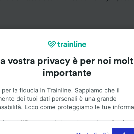
a vostra privacy è per noi mol
Servizi a bordo
importante
Montabaur a Karlsruhe Hbf con
Flixbus
. Utilizza le opzioni 
maggiori informazioni sui servizi a bordo.
 per la fiducia in Trainline. Sappiamo che il
mento dei tuoi dati personali è una grande
sabilità. Ecco come proteggiamo le tue informa
ai nostri
115
partner archiviamo e/o accediamo alle inform
Aria condizionata
Accesso disabili
Bagagli
ositivo dell'utente, come gli ID univoci nei cookie, per il