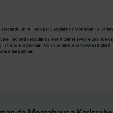
i cercando un pullman per viaggiare da Montabaur a Karlsru
vare i biglietti dei pullman, è sufficiente avviare una ricerc
o in treno e in pullman. Con Trainline puoi trovare i bigliet
iarie e dei pullman.
lman da Montabaur a Karlsruhe