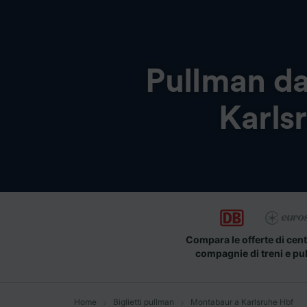
Pullman d
Karls
Compara le offerte di cent
compagnie di treni e pu
Home
Biglietti pullman
Montabaur a Karlsruhe Hbf