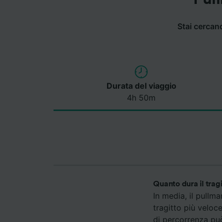
Stai cercan
Durata del viaggio
4h 50m
Quanto dura il trag
In media, il pullm
tragitto più veloc
di percorrenza può