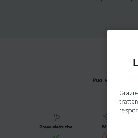
L
Puoi viaggiare da 
Grazie
tratta
respon
Insieme 
Prese elettriche
WiFi
sul disp