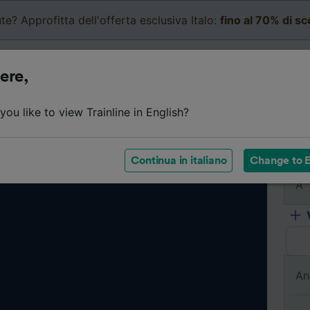
te? Approfitta dell'offerta esclusiva Italo:
fino al 70% di s
Business
Carrello
Le mi
ere,
ou like to view Trainline in English?
Da
Continua in italiano
Change to E
A
An