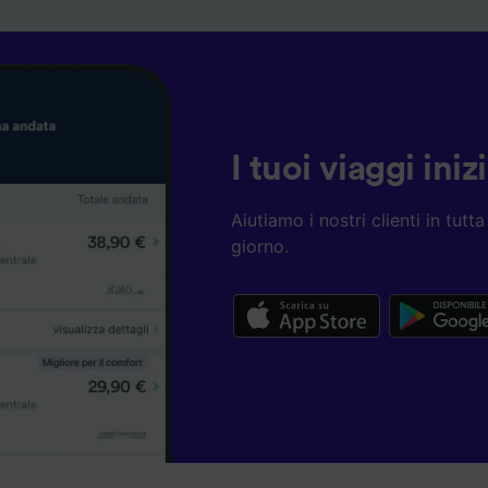
I tuoi viaggi ini
Aiutiamo i nostri clienti in tut
giorno.