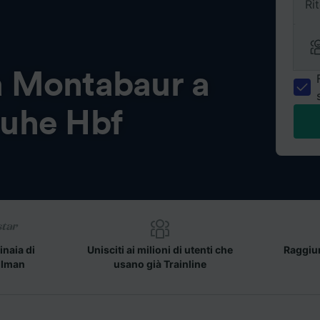
Ri
a
Montabaur a
ruhe Hbf
inaia di
Unisciti ai milioni di utenti che
Raggiun
llman
usano già Trainline