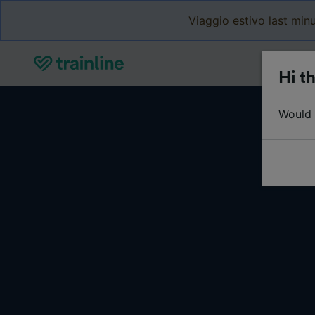
Viaggio estivo last minu
Hi th
Would y