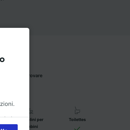
to
qui sotto per trovare
zioni.
azioni
Seggiolini per
Toilettes
bambini