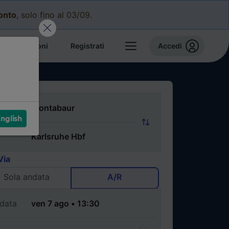
conto
, solo fino al 03/09.
e prenotazioni
Registrati
Accedi
nglish
Via
Sola andata
A/R
data