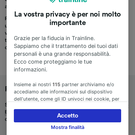
a Bergamo, sei nel posto giusto.
La vostra privacy è per noi molto
Per trovare i biglietti dei pullman, è sufficiente avviare
importante
una ricerca in alto, e compareremo i tempi e i costi del
viaggio in treno e in pullman. Con Trainline puoi
Grazie per la fiducia in Trainline.
trovare i biglietti per viaggiare con oltre 170
Sappiamo che il trattamento dei tuoi dati
compagnie ferroviarie e dei pullman.
personali è una grande responsabilità.
Ecco come proteggiamo le tue
informazioni.
Insieme ai nostri
115
partner archiviamo e/o
Pullman da Modena a Bergamo
accediamo alle informazioni sul dispositivo
dell'utente, come gli ID univoci nei cookie, per
Stai cercando un viaggio di ritorno? Vai su
pullman da
il trattamento dei dati personali. È possibile
Bergamo a Modena
.
Se preferisci prendere il treno,
accettare o gestire le proprie scelte facendo
Accetto
consulta la pagina
treni da Modena a Bergamo
.
clic di seguito, tra cui il proprio diritto di
Mostra finalità
opporsi sulla base di un interesse legittimo o