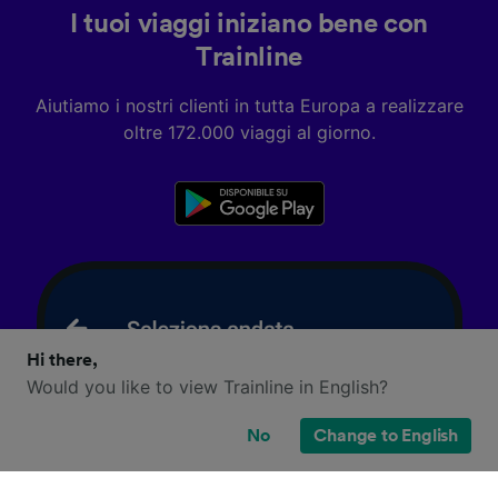
I tuoi viaggi iniziano bene con
Trainline
Aiutiamo i nostri clienti in tutta Europa a realizzare
oltre 172.000 viaggi al giorno.
Hi there,
Would you like to view Trainline in English?
No
Change to English