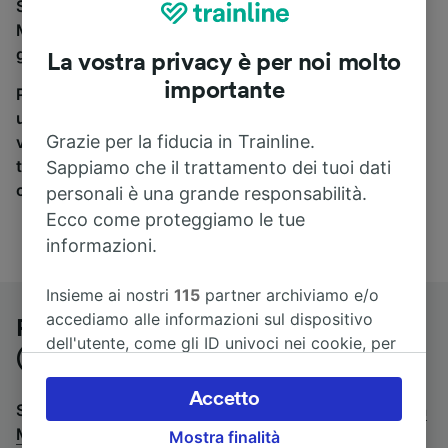
Se stai cercando un pullman per viaggiare da
Memmingen a Meersburg (Bodensee), sei nel posto
giusto.
La vostra privacy è per noi molto
importante
Per trovare i biglietti dei pullman, è sufficiente avviare
una ricerca in alto, e compareremo i tempi e i costi del
Grazie per la fiducia in Trainline.
viaggio in treno e in pullman. Con Trainline puoi
trovare i biglietti per viaggiare con oltre 170
Sappiamo che il trattamento dei tuoi dati
compagnie ferroviarie e dei pullman.
personali è una grande responsabilità.
Ecco come proteggiamo le tue
informazioni.
Insieme ai nostri
115
partner archiviamo e/o
accediamo alle informazioni sul dispositivo
Pullman da Memmingen a Meersburg
dell'utente, come gli ID univoci nei cookie, per
(Bodensee)
il trattamento dei dati personali. È possibile
accettare o gestire le proprie scelte facendo
Accetto
Stai cercando un viaggio di ritorno? Vai su
pullman da
clic di seguito, tra cui il proprio diritto di
Meersburg (Bodensee) a Memmingen
.
Mostra finalità
opporsi sulla base di un interesse legittimo o