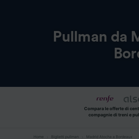
Pullman da
M
Bor
Compara le offerte di cent
compagnie di treni e pu
Home
Biglietti pullman
Madrid Atocha a Bordeaux