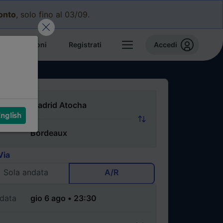
conto
, solo fino al 03/09.
e prenotazioni
Registrati
Accedi
nglish
Via
Sola andata
A/R
data