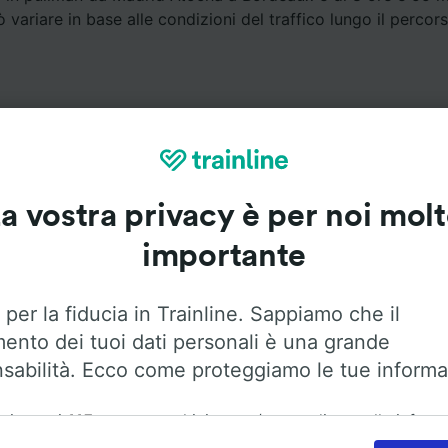
 variare in base alle condizioni del traffico lungo il percors
a vostra privacy è per noi mol
Servizi a bordo
importante
 Madrid Atocha a Bordeaux con
Flixbus
. Utilizza le opzioni 
maggiori informazioni sui servizi a bordo.
 per la fiducia in Trainline. Sappiamo che il
mento dei tuoi dati personali è una grande
sabilità. Ecco come proteggiamo le tue informa
ai nostri
115
partner archiviamo e/o accediamo alle inform
Aria condizionata
Accesso disabili
Bagagli
ositivo dell'utente, come gli ID univoci nei cookie, per il