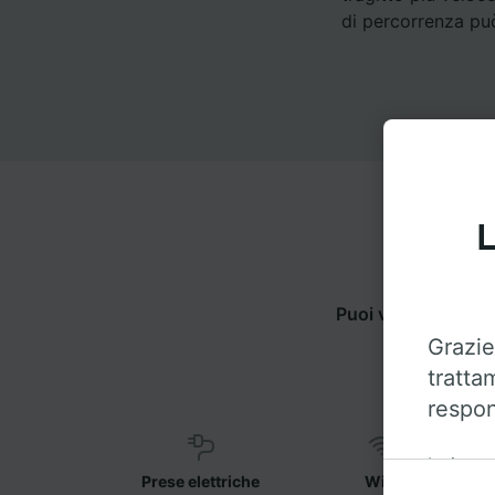
di percorrenza può
L
Puoi viaggiare da
Grazie
tratta
respon
Insieme 
Prese elettriche
WiFi
sul disp