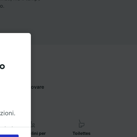
o.
to
qui sotto per trovare
zioni.
azioni
Seggiolini per
Toilettes