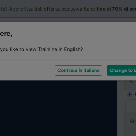
te? Approfitta dell'offerta esclusiva Italo:
fino al 70% di s
Business
Carrello
Le mi
ere,
ou like to view Trainline in English?
Da
Continua in italiano
Change to E
A
An