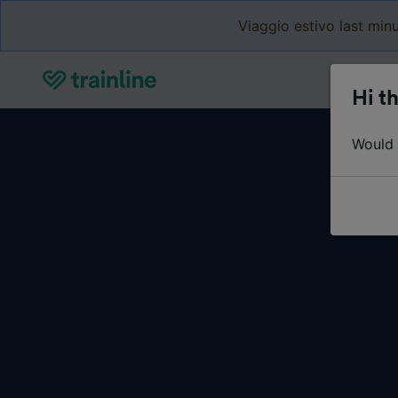
Viaggio estivo last minu
Hi th
Would y