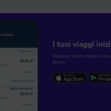
I tuoi viaggi ini
Aiutiamo i nostri clienti in tut
giorno.