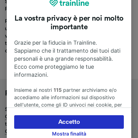
Se stai cercando un pullman per viaggiare da Lyon
Perrache a Ginevra, sei nel posto giusto.
La vostra privacy è per noi molto
Per trovare i biglietti dei pullman, è sufficiente avviare
importante
una ricerca in alto, e compareremo i tempi e i costi del
viaggio in treno e in pullman. Con Trainline puoi
Grazie per la fiducia in Trainline.
trovare i biglietti per viaggiare con oltre 170
Sappiamo che il trattamento dei tuoi dati
compagnie ferroviarie e dei pullman.
personali è una grande responsabilità.
Ecco come proteggiamo le tue
informazioni.
Insieme ai nostri
115
partner archiviamo e/o
Pullman da Lyon Perrache a Ginevra
accediamo alle informazioni sul dispositivo
dell'utente, come gli ID univoci nei cookie, per
Stai cercando un viaggio di ritorno? Vai su
pullman da
il trattamento dei dati personali. È possibile
Ginevra a Lyon Perrache
.
Se preferisci prendere il
accettare o gestire le proprie scelte facendo
Accetto
treno, consulta la pagina
treni da Lyon Perrache a
clic di seguito, tra cui il proprio diritto di
Ginevra
.
Mostra finalità
opporsi sulla base di un interesse legittimo o