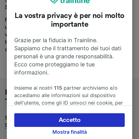
St-Étienne la Terrasse, sei nel posto giusto.
La vostra privacy è per noi molto
Per trovare i biglietti dei pullman, è sufficiente avviare
importante
una ricerca in alto, e compareremo i tempi e i costi del
viaggio in treno e in pullman. Con Trainline puoi
Grazie per la fiducia in Trainline.
trovare i biglietti per viaggiare con oltre 170
Sappiamo che il trattamento dei tuoi dati
compagnie ferroviarie e dei pullman.
personali è una grande responsabilità.
Ecco come proteggiamo le tue
informazioni.
Insieme ai nostri
115
partner archiviamo e/o
Pullman da Lione a St-Étienne la
accediamo alle informazioni sul dispositivo
Terrasse
dell'utente, come gli ID univoci nei cookie, per
il trattamento dei dati personali. È possibile
Stai cercando un viaggio di ritorno? Vai su
accettare o gestire le proprie scelte facendo
pullman da
Accetto
St-Étienne la Terrasse a Lione
clic di seguito, tra cui il proprio diritto di
.
Mostra finalità
opporsi sulla base di un interesse legittimo o