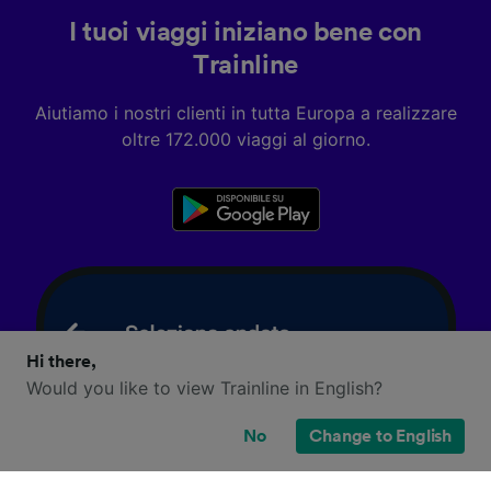
I tuoi viaggi iniziano bene con
Trainline
Aiutiamo i nostri clienti in tutta Europa a realizzare
oltre 172.000 viaggi al giorno.
Hi there,
Would you like to view Trainline in English?
No
Change to English